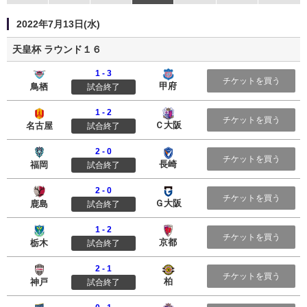
2022年7月13日(水)
天皇杯 ラウンド１６
1 - 3
サガン鳥栖
ヴァンフォーレ甲府
チケットを買う
甲府
鳥栖
試合終了
1 - 2
名古屋グランパス
セレッソ大阪
チケットを買う
Ｃ大阪
名古屋
試合終了
2 - 0
アビスパ福岡
Ｖ・ファーレン長崎
チケットを買う
長崎
福岡
試合終了
2 - 0
鹿島アントラーズ
ガンバ大阪
チケットを買う
Ｇ大阪
鹿島
試合終了
1 - 2
栃木ＳＣ
京都サンガF.C.
チケットを買う
京都
栃木
試合終了
2 - 1
ヴィッセル神戸
柏レイソル
チケットを買う
柏
神戸
試合終了