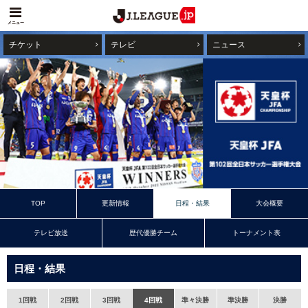
メニュー
チケット
テレビ
ニュース
TOP
更新情報
日程・結果
大会概要
テレビ放送
歴代優勝チーム
トーナメント表
日程・結果
1回戦
2回戦
3回戦
4回戦
準々決勝
準決勝
決勝