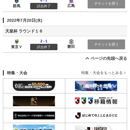
0 - 1
ザスパクサツ群馬
サンフレッチェ広島
チケットを買う
広島
群馬
試合終了
2022年7月20日(水)
天皇杯 ラウンド１６
2 - 1
東京ヴェルディ
ジュビロ磐田
チケットを買う
磐田
東京Ｖ
試合終了
ページの先頭へ戻る
特集・大会
特集・大会をもっとみる