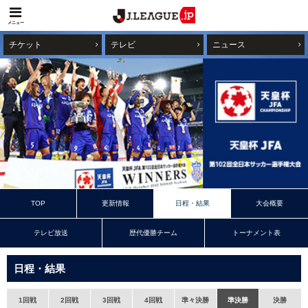
メニュー
チケット
テレビ
ニュース
TOP
更新情報
日程・結果
大会概要
テレビ放送
歴代優勝チーム
トーナメント表
日程・結果
1回戦
2回戦
3回戦
4回戦
準々決勝
準決勝
決勝