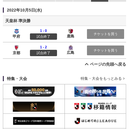
2022年10月5日(水)
天皇杯 準決勝
1 - 0
ヴァンフォーレ甲府
鹿島アントラーズ
チケットを買う
鹿島
甲府
試合終了
1 - 2
京都サンガF.C.
サンフレッチェ広島
チケットを買う
広島
京都
試合終了
ページの先頭へ戻る
特集・大会
特集・大会をもっとみる