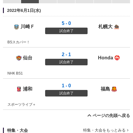
2022年6月1日(水)
5 - 0
川崎Ｆ
札幌大
川崎フロンターレ
札幌大
試合終了
BSスカパー！
2 - 1
仙台
Honda
ベガルタ仙台
Honda
試合終了
NHK BS1
1 - 0
浦和
福島
浦和レッズ
福島ユ
試合終了
スポーツライブ＋
ページの先頭へ戻る
特集・大会
特集・大会をもっとみる