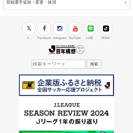
登録選手追加・変更・抹消
X
Facebook
Instagram
YouTube
LINE
TikTok
J.LEAGUE百年構想
検索