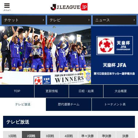
メニュー
チケット
テレビ
ニュース
TOP
更新情報
日程・結果
大会概要
テレビ放送
歴代優勝チーム
トーナメント表
テレビ放送
1回戦
2回戦
3回戦
4回戦
準々決勝
準決勝
決勝