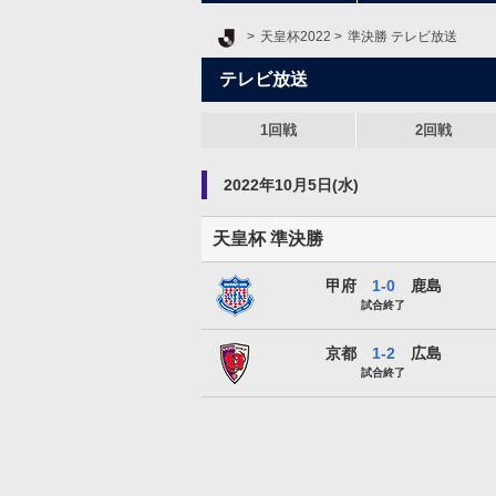
Ｊリーグ TOP
天皇杯2022
準決勝 テレビ放送
テレビ放送
1回戦
2回戦
2022年10月5日(水)
天皇杯 準決勝
ヴァンフォーレ甲府
甲府
1-0
鹿島
試合終了
京都サンガF.C.
京都
1-2
広島
試合終了