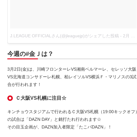
J.LEAGUE OFFICIALさん(@jleaguejp)がシェアした投稿
-
2月 26, 2018 at 2:33午前 PST
今週の#金Ｊは？
3月2日(金)は、川崎フロンターレVS湘南ベルマーレ、セレッソ大阪
VS北海道コンサドーレ札幌、柏レイソルVS横浜Ｆ・マリノスの3試
合が行われます！
Ｃ大阪VS札幌に注目☆
キンチョウスタジアムで行われるＣ大阪VS札幌（19:00キックオフ
の試合は「DAZN DAY」と銘打たれ行われます☆
その目玉企画が、DAZN加入者限定「たこパDAZN」！