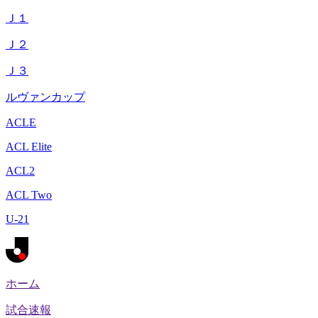
Ｊ１
Ｊ２
Ｊ３
ルヴァンカップ
ACLE
ACL Elite
ACL2
ACL Two
U-21
ホーム
試合速報