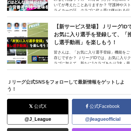
手をオールスターの舞台に導くのは、あなた
いてが考えたことありますか？ 守護神やスト
の一票！！
ライカーの証、クラブに代々受け継がれる伝
統の番号など、背番号には様々な意味が込め
られています。 今回は、背番号にはどんな意
【新サービス登場】ＪリーグID
味があるのかご紹介します！
お気に入り選手を登録して、「
し選手動画」を楽しもう！
皆さんは、「お気に入り選手登録」機能をご
存じですか？ ＪリーグIDでは、お気に入りク
ラブに加えて、新たに1クラブあたり3名・最
大3クラブまで“お気に入り選手”を登録できる
ようになりました（今シーズン、Ｊクラブに
在籍している選手が登録対象です）。 今回の
Ｊリーグ公式SNSをフォローして最新情報をゲットしよ
Ｊ楽では、この「お気に入り選手登録」機能
う！
を活用した新サービス「推し選手動画」につ
いてご紹介します！
公式X
公式Facebook
@J_League
@jleagueofficial