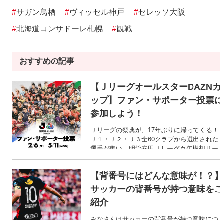
#
サガン鳥栖
#
ヴィッセル神戸
#
セレッソ大阪
#
北海道コンサドーレ札幌
#
観戦
おすすめの記事
【ＪリーグオールスターDAZN
ップ】ファン・サポーター投票
参加しよう！
Ｊリーグの祭典が、17年ぶりに帰ってくる！
Ｊ１・Ｊ２・Ｊ３全60クラブから選出された
選手が集い、明治安田Ｊリーグ百年構想リー
グの6つの地域グループごとに構成されたオ
ルスターチームによる1DAYトーナメントを
【背番号にはどんな意味が！？
う「ＪリーグオールスターDAZNカップ」。
2026年のシーズン移行という節目にあわせて
サッカーの背番号が持つ意味を
開催される特別な大会です。 そんなオールス
紹介
ターに出場する選手を選出するファン・サポ
ーター投票が、先月からスタート！ 推しの選
みなさんはサッカーの背番号が持つ意味につ