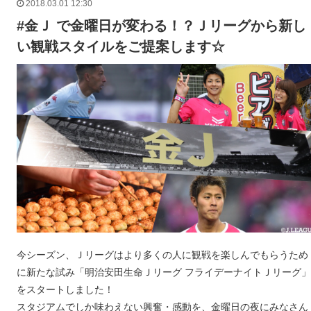
2018.03.01 12:30
#金Ｊ で金曜日が変わる！？Ｊリーグから新し
い観戦スタイルをご提案します☆
今シーズン、Ｊリーグはより多くの人に観戦を楽しんでもらうため
に新たな試み「明治安田生命Ｊリーグ フライデーナイトＪリーグ」
をスタートしました！
スタジアムでしか味わえない興奮・感動を、金曜日の夜にみなさん