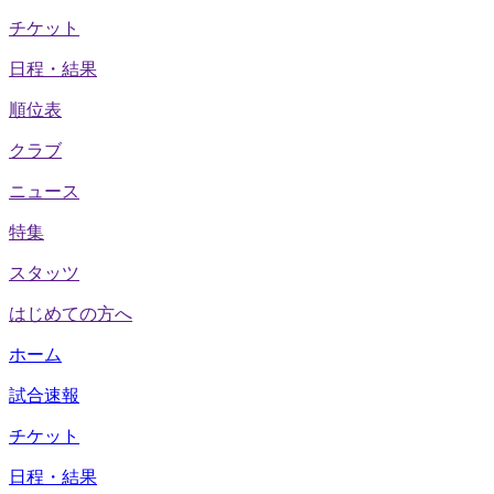
チケット
日程・結果
順位表
クラブ
ニュース
特集
スタッツ
はじめての方へ
ホーム
試合速報
チケット
日程・結果