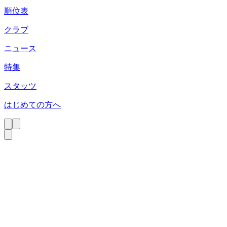
順位表
クラブ
ニュース
特集
スタッツ
はじめての方へ