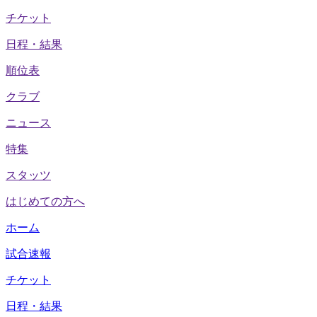
チケット
日程・結果
順位表
クラブ
ニュース
特集
スタッツ
はじめての方へ
ホーム
試合速報
チケット
日程・結果