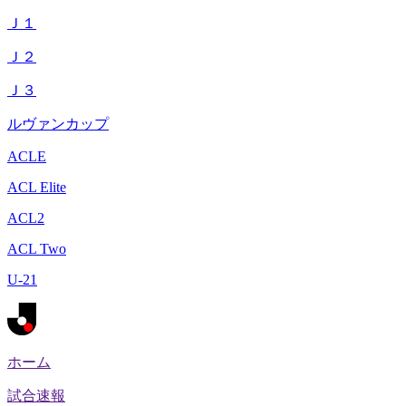
Ｊ１
Ｊ２
Ｊ３
ルヴァンカップ
ACLE
ACL Elite
ACL2
ACL Two
U-21
ホーム
試合速報