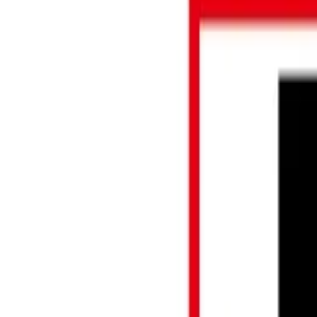
順位表
クラブ
ニュース
特集
スタッツ
はじめての方へ