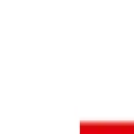
チケット
日程・結果
順位表
クラブ
ニュース
特集
スタッツ
はじめての方へ
ホーム
試合速報
チケット
日程・結果