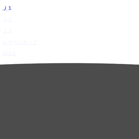
Ｊ１
Ｊ２
Ｊ３
ルヴァンカップ
ACLE
ACL Elite
ACL2
ACL Two
U-21
ホーム
試合速報