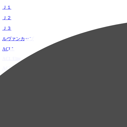
Ｊ１
Ｊ２
Ｊ３
ルヴァンカップ
ACLE
ACL Elite
ACL2
ACL Two
U-21
ホーム
試合速報