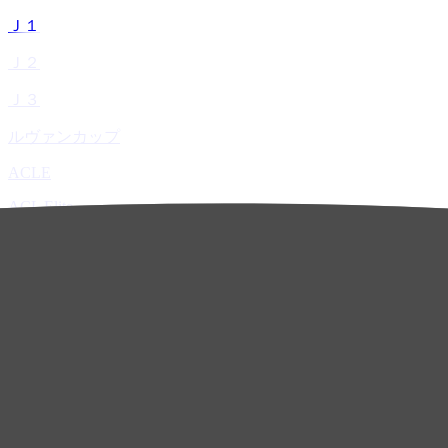
Ｊ１
Ｊ２
Ｊ３
ルヴァンカップ
ACLE
ACL Elite
ACL2
ACL Two
U-21
ホーム
試合速報