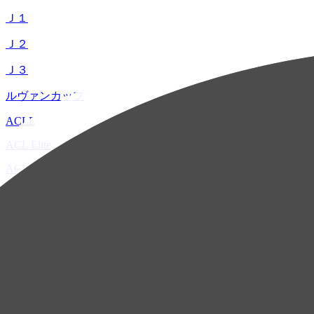
Ｊ１
Ｊ２
Ｊ３
ルヴァンカップ
ACLE
ACL Elite
ACL2
ACL Two
U-21
ホーム
試合速報