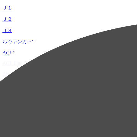
Ｊ１
Ｊ２
Ｊ３
ルヴァンカップ
ACLE
ACL Elite
ACL2
ACL Two
U-21
ホーム
試合速報