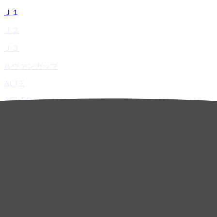
Ｊ１
Ｊ２
Ｊ３
ルヴァンカップ
ACLE
ACL Elite
ACL2
ACL Two
U-21
ホーム
試合速報