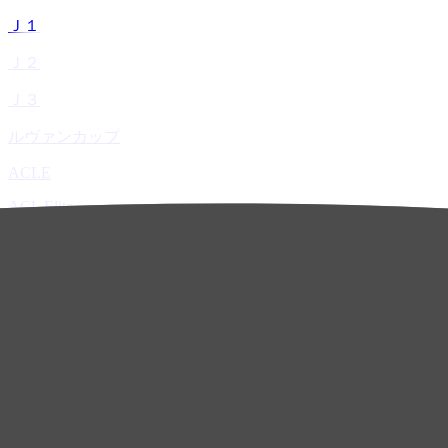
Ｊ１
Ｊ２
Ｊ３
ルヴァンカップ
ACLE
ACL Elite
ACL2
ACL Two
U-21
ホーム
試合速報