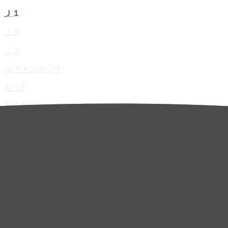
Ｊ１
Ｊ２
Ｊ３
ルヴァンカップ
ACLE
ACL Elite
ACL2
ACL Two
U-21
ホーム
試合速報