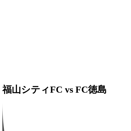
福山シティFC
vs
FC徳島