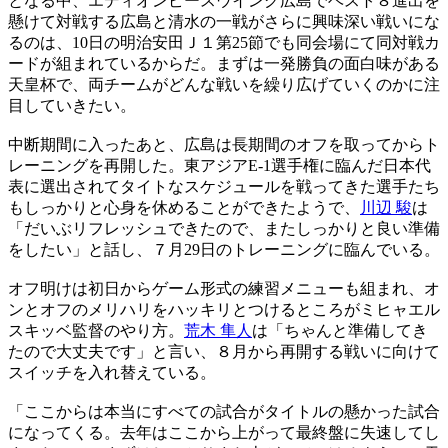
となる中、エディオンピースウイング広島でベスト８進出を
懸けて対戦する広島と清水の一戦がさらに興味深い戦いにな
るのは、10日の明治安田Ｊ１第25節でも同会場にて同対戦カ
ードが組まれているからだ。まずは一発勝負の面白味がある
天皇杯で、両チームがどんな戦いを繰り広げていくのかに注
目していきたい。
中断期間に入ったあと、広島は長期間のオフを取ってからト
レーニングを再開した。東アジアE-1選手権に臨んだ日本代
表に選出されてタイトなスケジュールを戦ってきた選手たち
もしっかりと心身を休めることができたようで、
川辺 駿
は
「だいぶリフレッシュできたので、またしっかりと良い準備
をしたい」と話し、７月29日のトレーニングに臨んでいる。
オフ明けは初日からゲーム形式の練習メニューも組まれ、オ
ンとオフのメリハリをハッキリとつけるところがミヒャエル
スキッベ監督のやり方。
荒木 隼人
は「ちゃんと準備してき
たので大丈夫です」と言い、８月から再開する戦いに向けて
スイッチを入れ替えている。
「ここからは本当にすべての試合がタイトルの懸かった試合
になってくる。去年はここから上がって最終盤に失速してし