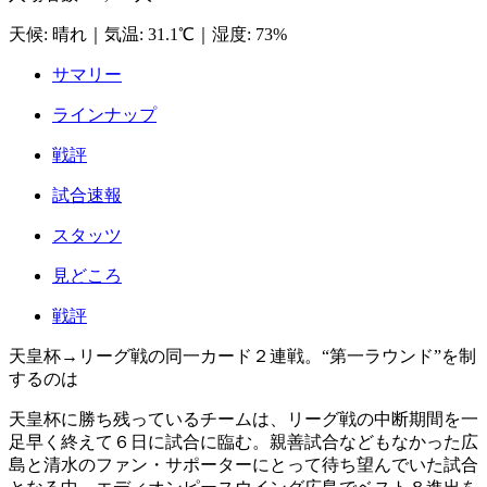
天候
:
晴れ
｜
気温
:
31.1℃
｜
湿度
:
73%
サマリー
ラインナップ
戦評
試合速報
スタッツ
見どころ
戦評
天皇杯→リーグ戦の同一カード２連戦。“第一ラウンド”を制
するのは
天皇杯に勝ち残っているチームは、リーグ戦の中断期間を一
足早く終えて６日に試合に臨む。親善試合などもなかった広
島と清水のファン・サポーターにとって待ち望んでいた試合