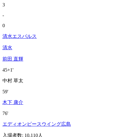
3
-
0
清水エスパルス
清水
前田 直輝
45+1'
中村 草太
59'
木下 康介
76'
エディオンピースウイング広島
入場者数
:
10,110人