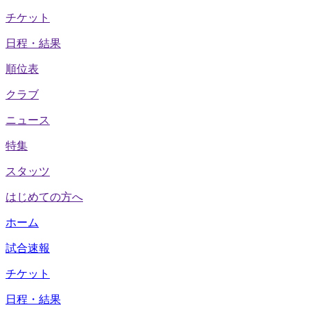
チケット
日程・結果
順位表
クラブ
ニュース
特集
スタッツ
はじめての方へ
ホーム
試合速報
チケット
日程・結果