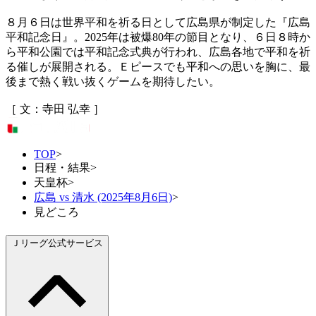
８月６日は世界平和を祈る日として広島県が制定した『広島
平和記念日』。2025年は被爆80年の節目となり、６日８時か
ら平和公園では平和記念式典が行われ、広島各地で平和を祈
る催しが展開される。Ｅピースでも平和への思いを胸に、最
後まで熱く戦い抜くゲームを期待したい。
［ 文：寺田 弘幸 ］
TOP
>
日程・結果
>
天皇杯
>
広島 vs 清水 (2025年8月6日)
>
見どころ
Ｊリーグ公式サービス