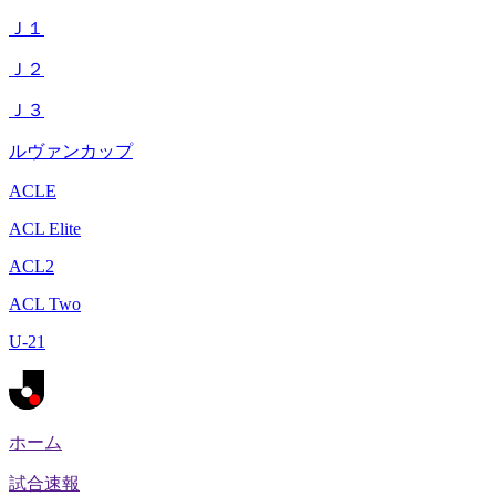
Ｊ１
Ｊ２
Ｊ３
ルヴァンカップ
ACLE
ACL Elite
ACL2
ACL Two
U-21
ホーム
試合速報