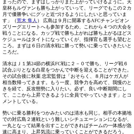
まったので、まずはしっかりまた上がっていけるように。天
皇杯もルヴァンも勝ち上がっていって、リーグでもこの２カ
月で優勝争いにグッと近づけるようにしたいと思っていま
す」（
荒木 隼人
） 広島は９月に開幕するAFCチャンピオン
ズリーグエリートへも参加するため、これから４つの大会を
戦うことになる。カップ戦で勝ち上がれば勝ち上がるほどス
ケジュールはタイトになっていくが、指揮官も選手も望むと
ころ。まずは６日の清水戦に勝って勢いに乗っていきたいと
ころだ。
清水はＪ１第24節の横浜FC戦に２－０で勝ち、リーグ戦６
試合ぶりとなる白星をつかんで中断を迎えることができた。
その試合後に秋葉 忠宏監督は「おそらく、８月はケガ人が
相当数帰ってきます。もう一度、競争力を高めて、我慢のと
きを経て、反攻態勢に入りたい。必ず、良い中断期間にし
て、ここから上昇できるように全員でやっていきます」とコ
メントしている。
勢いに乗る勝利をつかみたいのは清水も同じ。相手の本拠地
での対広島２連戦という難しいシチュエーションになるが、
一丸となって結果を出すことができればチームの一体感が急
速に高まり、上昇気流に乗っていくことができるだろう。