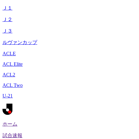
Ｊ１
Ｊ２
Ｊ３
ルヴァンカップ
ACLE
ACL Elite
ACL2
ACL Two
U-21
ホーム
試合速報