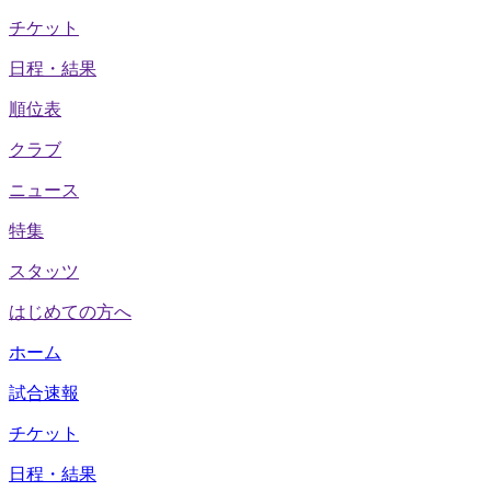
チケット
日程・結果
順位表
クラブ
ニュース
特集
スタッツ
はじめての方へ
ホーム
試合速報
チケット
日程・結果