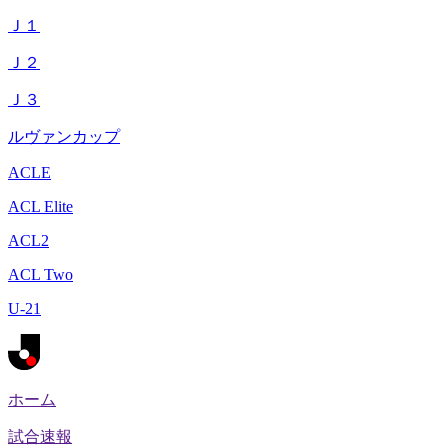
Ｊ１
Ｊ２
Ｊ３
ルヴァンカップ
ACLE
ACL Elite
ACL2
ACL Two
U-21
ホーム
試合速報