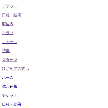
チケット
日程・結果
順位表
クラブ
ニュース
特集
スタッツ
はじめての方へ
ホーム
試合速報
チケット
日程・結果