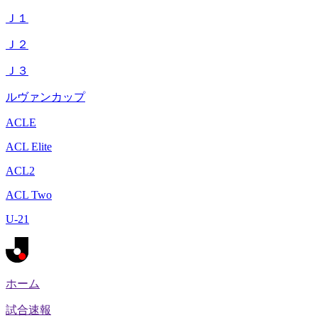
Ｊ１
Ｊ２
Ｊ３
ルヴァンカップ
ACLE
ACL Elite
ACL2
ACL Two
U-21
ホーム
試合速報