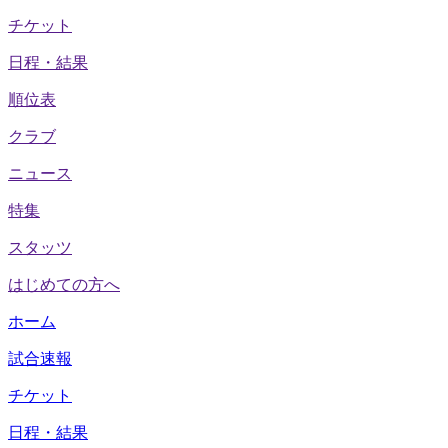
チケット
日程・結果
順位表
クラブ
ニュース
特集
スタッツ
はじめての方へ
ホーム
試合速報
チケット
日程・結果