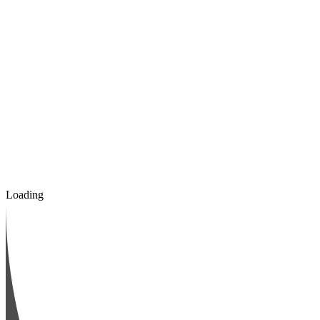
Loading