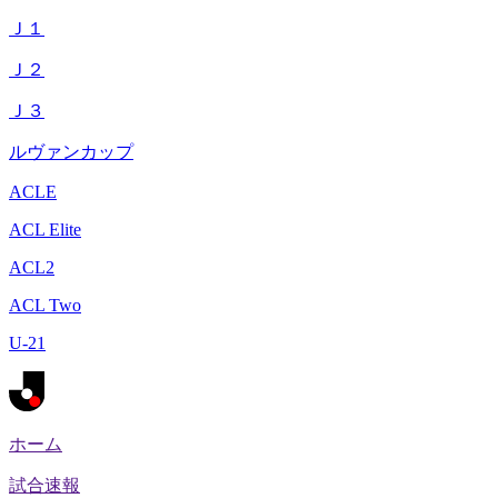
Ｊ１
Ｊ２
Ｊ３
ルヴァンカップ
ACLE
ACL Elite
ACL2
ACL Two
U-21
ホーム
試合速報