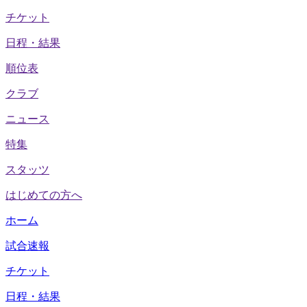
チケット
日程・結果
順位表
クラブ
ニュース
特集
スタッツ
はじめての方へ
ホーム
試合速報
チケット
日程・結果