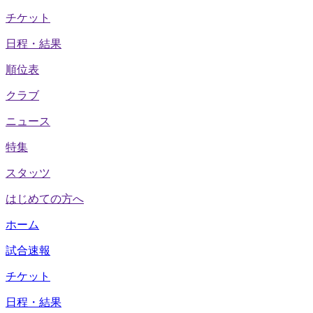
チケット
日程・結果
順位表
クラブ
ニュース
特集
スタッツ
はじめての方へ
ホーム
試合速報
チケット
日程・結果