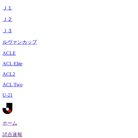
Ｊ１
Ｊ２
Ｊ３
ルヴァンカップ
ACLE
ACL Elite
ACL2
ACL Two
U-21
ホーム
試合速報