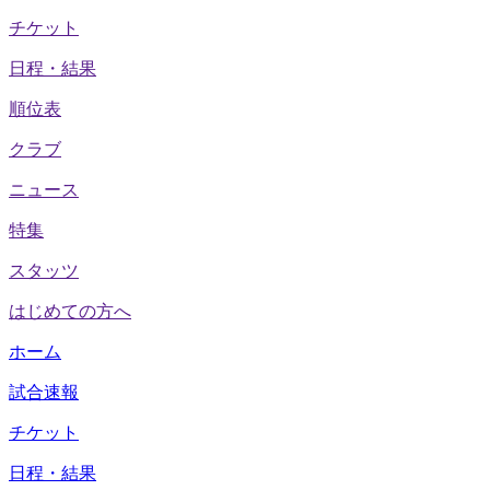
チケット
日程・結果
順位表
クラブ
ニュース
特集
スタッツ
はじめての方へ
ホーム
試合速報
チケット
日程・結果