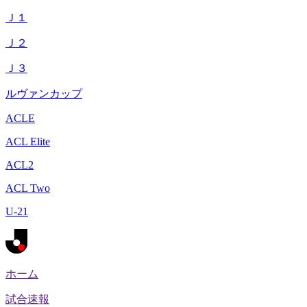
Ｊ１
Ｊ２
Ｊ３
ルヴァンカップ
ACLE
ACL Elite
ACL2
ACL Two
U-21
ホーム
試合速報