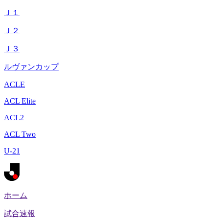
Ｊ１
Ｊ２
Ｊ３
ルヴァンカップ
ACLE
ACL Elite
ACL2
ACL Two
U-21
ホーム
試合速報