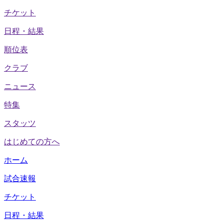
チケット
日程・結果
順位表
クラブ
ニュース
特集
スタッツ
はじめての方へ
ホーム
試合速報
チケット
日程・結果