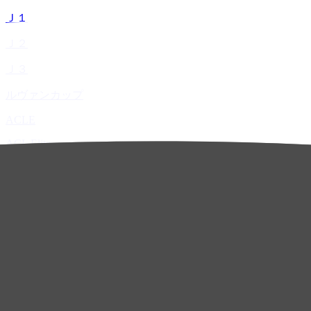
Ｊ１
Ｊ２
Ｊ３
ルヴァンカップ
ACLE
ACL Elite
ACL2
ACL Two
U-21
ホーム
試合速報