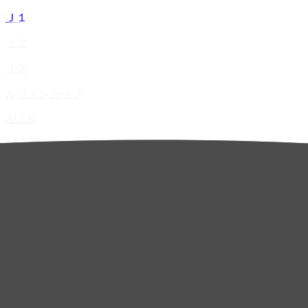
Ｊ１
Ｊ２
Ｊ３
ルヴァンカップ
ACLE
ACL Elite
ACL2
ACL Two
U-21
ホーム
試合速報