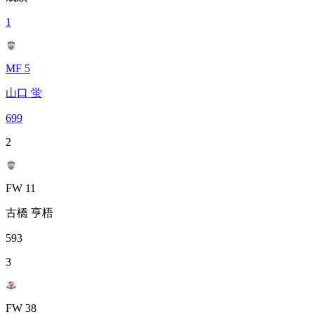
1
MF 5
山口 蛍
699
2
FW 11
古橋 亨梧
593
3
FW 38