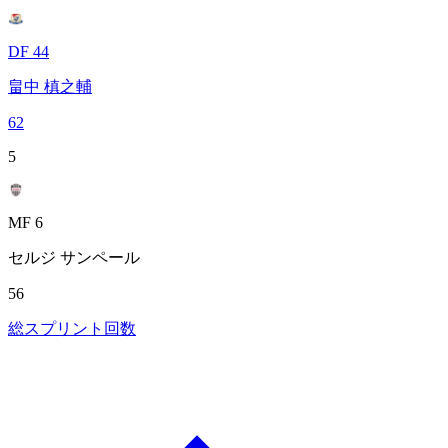
DF 44
畠中 槙之輔
62
5
MF 6
セルジ サンペール
56
総スプリント回数