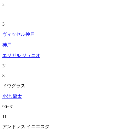
2
-
3
ヴィッセル神戸
神戸
エジガル ジュニオ
3'
8'
ドウグラス
小池 龍太
90+3'
11'
アンドレス イニエスタ