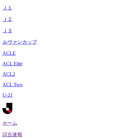
Ｊ１
Ｊ２
Ｊ３
ルヴァンカップ
ACLE
ACL Elite
ACL2
ACL Two
U-21
ホーム
試合速報