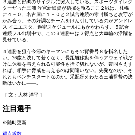
３連勝と好調のサイクルに突入している。スポーツダイレク
ターだった三浦 淳寛新監督が指揮を執るここ２戦は、札幌
に４－０、名古屋に１－０と２試合連続の零封勝ちと攻守が
かみ合う。その好調なチームをけん引しているのがアンドレ
ス イニエスタ。過密スケジュールにもかかわらず、５試合
連続フル出場中で、この３連勝中は２得点と大車輪の活躍を
見せている。
４連勝を狙う今節のキーマンにもその背番号８を指名した
い。36歳と決して若くなく、長距離移動を伴うアウェイ戦だ
けに休養を与えられる可能性も捨て切れないが、帯同さえす
れば、相手に脅威を与えるのは間違いない。先発なのか、そ
れともベンチスタートなのか。采配冴えわたる三浦監督の決
断はいかに――。
［ 文：大林 洋平 ］
注目選手
※随時更新
得点総数