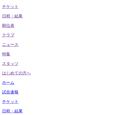
チケット
日程・結果
順位表
クラブ
ニュース
特集
スタッツ
はじめての方へ
ホーム
試合速報
チケット
日程・結果