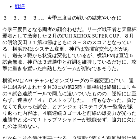
戦評
３－３、３－３…。今季三度目の戦いの結末やいかに
今季三度目となる両者の顔合わせだ。リーグ戦王者と天皇杯
覇者として激突した２月のFUJI XEROX SUPER CUP、８月
の明治安田Ｊ１第20節はともに３－３のスコアとなってい
る。横浜FMはシステム変更、神戸は指揮官交代などがあ
り、過去２戦から状況は変化しているが、横浜FMは直近５
試合無敗、神戸は３連勝中と好調を維持しているだけに、攻
撃に重きを置いた白熱したゲームが期待できそうだ。
横浜FMはAFCチャンピオンズリーグの日程変更に伴い、週
中に組み込まれた９月30日の第25節・鳥栖戦は終盤にエリキ
の６試合連続ゴールで同点に追いついたものの、逆転には至
らず、連勝が『４』でストップした。「何もなかった。負け
なくて良かった試合」とアンジェ ポステコグルー監督が振
り返った内容は、４戦連続３ゴールと前線の爆発力が光った
連勝中と比べて１トップ２シャドーが機能せず、迫力に欠け
たのは否めない。
だからこそ今節は重要になる。３連勝で臨んだ前回対戦は終