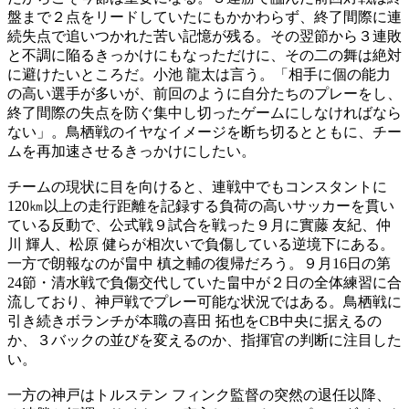
盤まで２点をリードしていたにもかかわらず、終了間際に連
続失点で追いつかれた苦い記憶が残る。その翌節から３連敗
と不調に陥るきっかけにもなっただけに、その二の舞は絶対
に避けたいところだ。小池 龍太は言う。「相手に個の能力
の高い選手が多いが、前回のように自分たちのプレーをし、
終了間際の失点を防ぐ集中し切ったゲームにしなければなら
ない」。鳥栖戦のイヤなイメージを断ち切るとともに、チー
ムを再加速させるきっかけにしたい。
チームの現状に目を向けると、連戦中でもコンスタントに
120㎞以上の走行距離を記録する負荷の高いサッカーを貫い
ている反動で、公式戦９試合を戦った９月に實藤 友紀、仲
川 輝人、松原 健らが相次いで負傷している逆境下にある。
一方で朗報なのが畠中 槙之輔の復帰だろう。９月16日の第
24節・清水戦で負傷交代していた畠中が２日の全体練習に合
流しており、神戸戦でプレー可能な状況ではある。鳥栖戦に
引き続きボランチが本職の喜田 拓也をCB中央に据えるの
か、３バックの並びを変えるのか、指揮官の判断に注目した
い。
一方の神戸はトルステン フィンク監督の突然の退任以降、