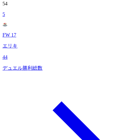
54
5
FW 17
エリキ
44
デュエル勝利総数