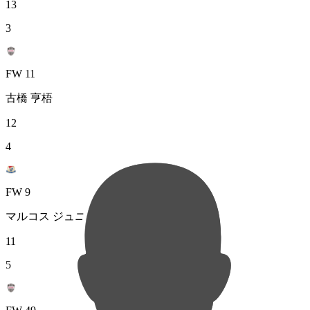
13
3
FW 11
古橋 亨梧
12
4
FW 9
マルコス ジュニオール
11
5