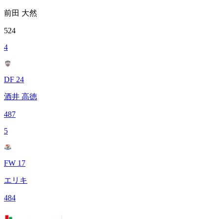
前田 大然
524
4
DF 24
酒井 高徳
487
5
FW 17
エリキ
484