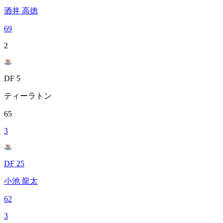
酒井 高徳
69
2
DF 5
ティーラトン
65
3
DF 25
小池 龍太
62
3