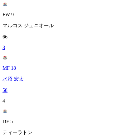
FW 9
マルコス ジュニオール
66
3
MF 18
水沼 宏太
58
4
DF 5
ティーラトン