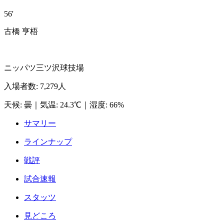
56'
古橋 亨梧
ニッパツ三ツ沢球技場
入場者数
:
7,279人
天候
:
曇
｜
気温
:
24.3℃
｜
湿度
:
66%
サマリー
ラインナップ
戦評
試合速報
スタッツ
見どころ