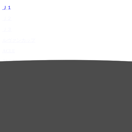
Ｊ１
Ｊ２
Ｊ３
ルヴァンカップ
ACLE
ACL Elite
ACL2
ACL Two
U-21
ホーム
試合速報