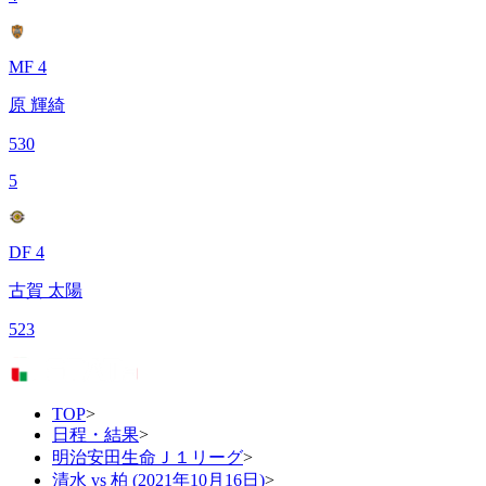
MF 4
原 輝綺
530
5
DF 4
古賀 太陽
523
TOP
>
日程・結果
>
明治安田生命Ｊ１リーグ
>
清水 vs 柏 (2021年10月16日)
>