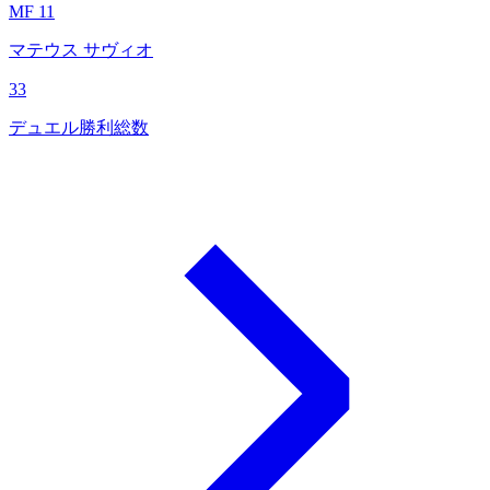
MF 11
マテウス サヴィオ
33
デュエル勝利総数