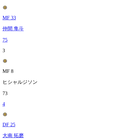
MF 33
仲間 隼斗
75
3
MF 8
ヒシャルジソン
73
4
DF 25
大南 拓磨