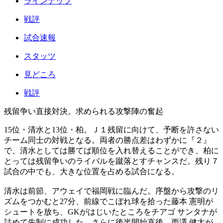
ラインナップ
戦評
試合速報
スタッツ
見どころ
戦評
残留争い直接対決。求められる攻撃陣の奮起
15位・清水と13位・柏。Ｊ１残留に向けて、予断を許さない
チーム同士の対戦となる。両者の勝点差はわずかに『２』
で、清水としては勝てば順位を入れ替えることができ、柏に
とっては残留争いのライバルを蹴落とすチャンスだ。残り７
試合の中でも、大きな位置を占める試合になる。
清水は前節、アウェイで福岡戦に臨んだ。序盤から攻撃のリ
ズムをつかむと27分、前線でこぼれ球を拾った藤本 憲明が
シュートを放ち、GKがはじいたところをチアゴ サンタナが
詰めて先制に成功した。さらに後半開始直後、西澤 健太が