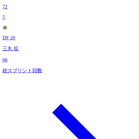
72
5
DF 20
三丸 拡
66
総スプリント回数