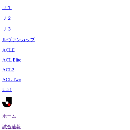
Ｊ１
Ｊ２
Ｊ３
ルヴァンカップ
ACLE
ACL Elite
ACL2
ACL Two
U-21
ホーム
試合速報