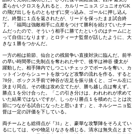
柔らかいクロスを入れると、カルリーニョス ジュニオがGK
の飛び出しをものともせずに突っ込み、ゴールに押し込ん
だ。終盤に１点を返されたが、リードを保ったまま試合終
了。「福岡は強敵相手に点差をつけて勝利を続けていたチー
ムだったので、そういう相手に勝てたというのはチームにと
って自信になります」とロティーナ監督が話したように、大
きな１勝をつかんだ。
一方の柏は前節、仙台との残留争い直接対決に臨んだ。前半
の早い時間帯に先制点を奪われた中で、後半は神谷 優太が
躍動した。相手陣内でしつこいチェックでボールを奪い、カ
ットインからシュートを放つなど攻撃の流れを作る。すると
78分、ボックス手前で神谷が左足を振り抜くと、ゴール左に
決まり同点。その後は攻め立てたが、勝ち越し点は奪えず。
勝点１を分け合った。「この引き分けは、われわれが求めて
いた結果ではないですが、しっかり勝点１を積めたことは次
節につながる試合になったと思います」と、ネルシーニョ監
督は一定の評価を下している。
両チームとも総得点が『31』と、豪華な攻撃陣をそろえてい
るにしては、やや物足りなさを感じる。清水は無失点とまで