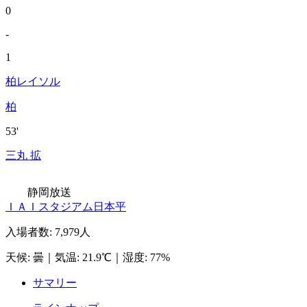
0
-
1
柏レイソル
柏
53'
三丸 拡
静岡放送
ＩＡＩスタジアム日本平
入場者数
:
7,979人
天候
:
曇
｜
気温
:
21.9℃
｜
湿度
:
77%
サマリー