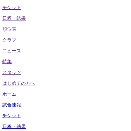
チケット
日程・結果
順位表
クラブ
ニュース
特集
スタッツ
はじめての方へ
ホーム
試合速報
チケット
日程・結果