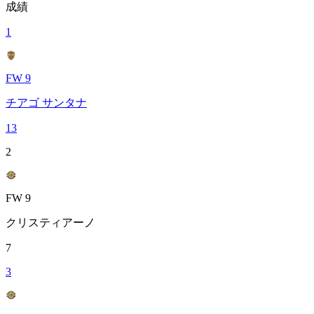
成績
1
FW 9
チアゴ サンタナ
13
2
FW 9
クリスティアーノ
7
3