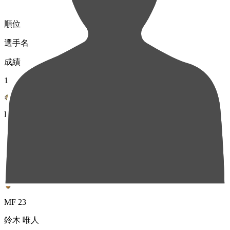
順位
選手名
成績
1
FW 9
クリスティアーノ
58
2
MF 23
鈴木 唯人