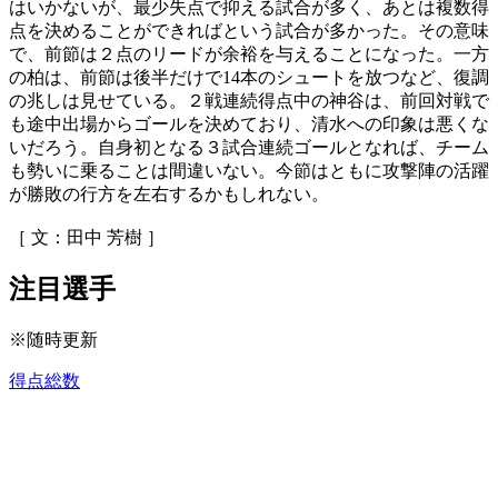
はいかないが、最少失点で抑える試合が多く、あとは複数得
点を決めることができればという試合が多かった。その意味
で、前節は２点のリードが余裕を与えることになった。一方
の柏は、前節は後半だけで14本のシュートを放つなど、復調
の兆しは見せている。２戦連続得点中の神谷は、前回対戦で
も途中出場からゴールを決めており、清水への印象は悪くな
いだろう。自身初となる３試合連続ゴールとなれば、チーム
も勢いに乗ることは間違いない。今節はともに攻撃陣の活躍
が勝敗の行方を左右するかもしれない。
［ 文：田中 芳樹 ］
注目選手
※随時更新
得点総数