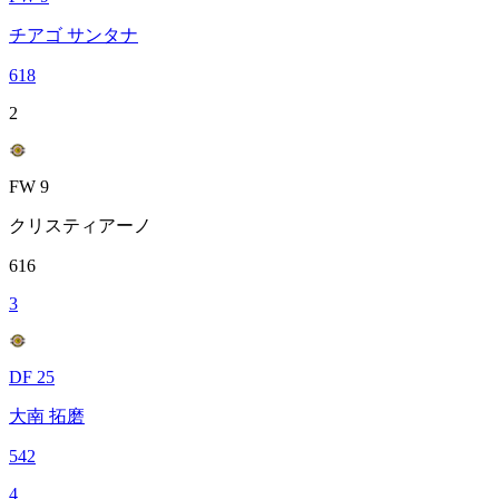
チアゴ サンタナ
618
2
FW 9
クリスティアーノ
616
3
DF 25
大南 拓磨
542
4