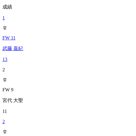
成績
1
FW 11
武藤 嘉紀
13
2
FW 9
宮代 大聖
11
2