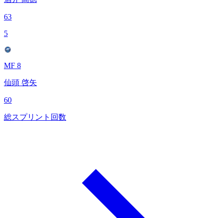
63
5
MF 8
仙頭 啓矢
60
総スプリント回数