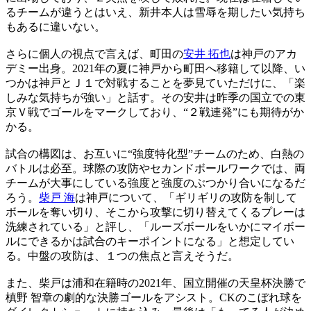
るチームが違うとはいえ、新井本人は雪辱を期したい気持ち
もあるに違いない。
さらに個人の視点で言えば、町田の
安井 拓也
は神戸のアカ
デミー出身。2021年の夏に神戸から町田へ移籍して以降、い
つかは神戸とＪ１で対戦することを夢見ていただけに、「楽
しみな気持ちが強い」と話す。その安井は昨季の国立での東
京Ｖ戦でゴールをマークしており、“２戦連発”にも期待がか
かる。
試合の構図は、お互いに“強度特化型”チームのため、白熱の
バトルは必至。球際の攻防やセカンドボールワークでは、両
チームが大事にしている強度と強度のぶつかり合いになるだ
ろう。
柴戸 海
は神戸について、「ギリギリの攻防を制して
ボールを奪い切り、そこから攻撃に切り替えてくるプレーは
洗練されている」と評し、「ルーズボールをいかにマイボー
ルにできるかは試合のキーポイントになる」と想定してい
る。中盤の攻防は、１つの焦点と言えそうだ。
また、柴戸は浦和在籍時の2021年、国立開催の天皇杯決勝で
槙野 智章の劇的な決勝ゴールをアシスト。CKのこぼれ球を