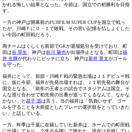
かれる悔しい結果となった。今節は、国立での初勝利を目指
す。
一方の神戸は開幕前のFUJIFILM SUPER CUPを国立で戦っ
たが、川崎Ｆに０－１で敗戦。その苦い記憶を払しょくした
い今回の町田戦だろう。
両チームはくしくも前節でGKが退場処分を受けており、町
田は
谷 晃生
、神戸は
前川 黛也
が出場停止となる。町田は
福
井 光輝
が代わりにピッチに立ち、神戸は
新井 章太
がゴール
を守った。
福井にとって、前節・川崎Ｆ戦の緊急出場はＪ１デビュー戦
に。仮に今節、福井が先発出場すれば、Ｊ１初先発の舞台が
国立となる。「前年の王者との試合でスタジアムは国立。そ
んな巡り合わせで初先発の出番が巡ってくるなんて、なかな
かない」と
昌子 源
は言う。当の福井は「気負いせず、ゴー
ルを守ることを大前提としたプレーの選択肢をとっていきた
い」と話している。
一方、昨季は千葉に在籍していた新井は、ホームでの町田戦
に出場しており、２失点を喫して敗れた。現在は在籍してい