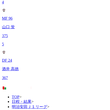
4
MF 96
山口 蛍
375
5
DF 24
酒井 高徳
367
TOP
>
日程・結果
>
明治安田Ｊ１リーグ
>