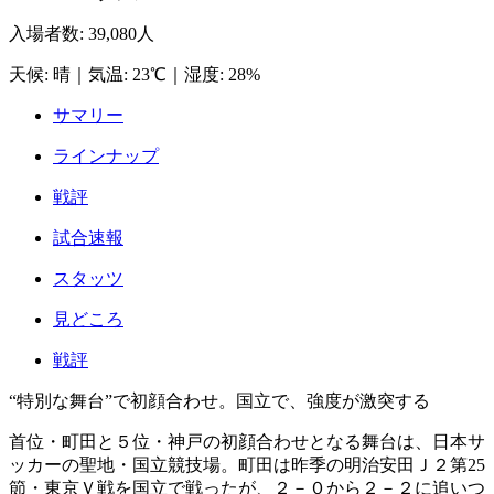
入場者数
:
39,080人
天候
:
晴
｜
気温
:
23℃
｜
湿度
:
28%
サマリー
ラインナップ
戦評
試合速報
スタッツ
見どころ
戦評
“特別な舞台”で初顔合わせ。国立で、強度が激突する
首位・町田と５位・神戸の初顔合わせとなる舞台は、日本サ
ッカーの聖地・国立競技場。町田は昨季の明治安田Ｊ２第25
節・東京Ｖ戦を国立で戦ったが、２－０から２－２に追いつ