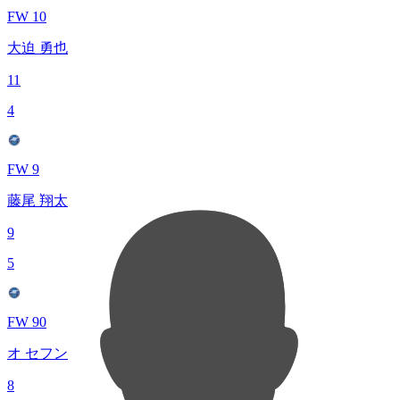
FW 10
大迫 勇也
11
4
FW 9
藤尾 翔太
9
5
FW 90
オ セフン
8