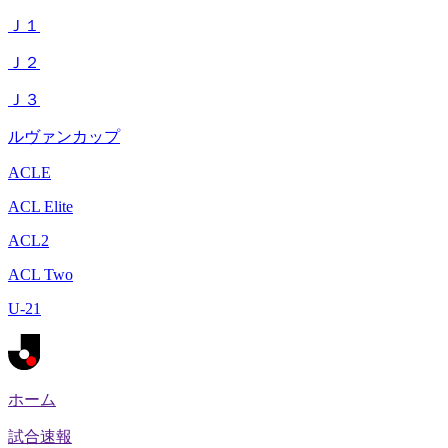
Ｊ１
Ｊ２
Ｊ３
ルヴァンカップ
ACLE
ACL Elite
ACL2
ACL Two
U-21
ホーム
試合速報