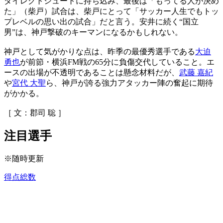
ダイレクトシュートに持ち込み、最後は「もってる人が決め
た」（柴戸）試合は、柴戸にとって「サッカー人生でもトッ
プレベルの思い出の試合」だと言う。安井に続く“国立
男”は、神戸撃破のキーマンになるかもしれない。
神戸として気がかりな点は、昨季の最優秀選手である
大迫
勇也
が前節・横浜FM戦の65分に負傷交代していること。エ
ースの出場が不透明であることは懸念材料だが、
武藤 嘉紀
や
宮代 大聖
ら、神戸が誇る強力アタッカー陣の奮起に期待
がかかる。
［ 文：郡司 聡 ］
注目選手
※随時更新
得点総数