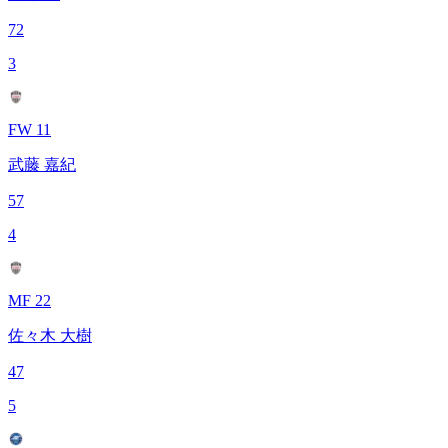
72
3
FW 11
武藤 嘉紀
57
4
MF 22
佐々木 大樹
47
5