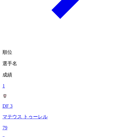
順位
選手名
成績
1
DF 3
マテウス トゥーレル
79