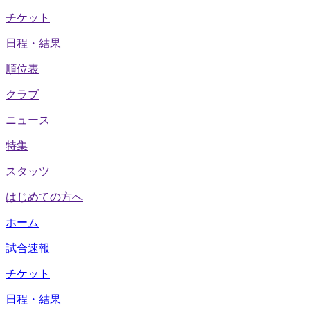
チケット
日程・結果
順位表
クラブ
ニュース
特集
スタッツ
はじめての方へ
ホーム
試合速報
チケット
日程・結果