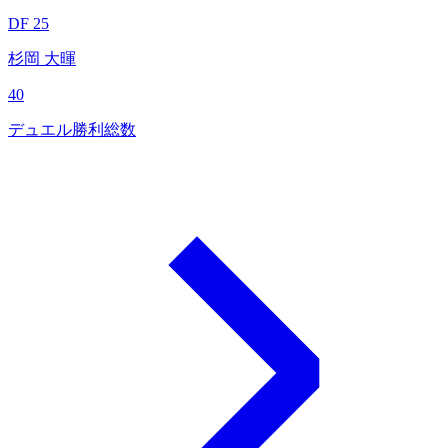
DF 25
杉岡 大暉
40
デュエル勝利総数