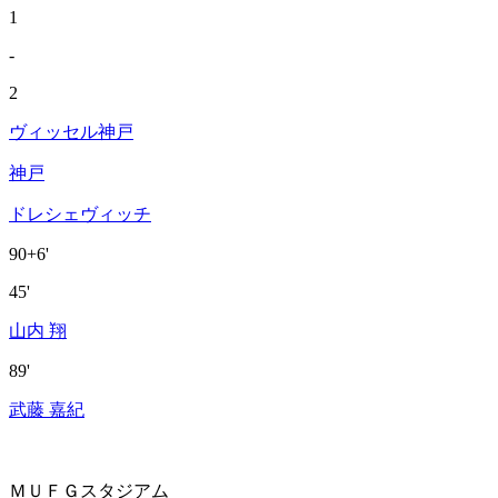
1
-
2
ヴィッセル神戸
神戸
ドレシェヴィッチ
90+6'
45'
山内 翔
89'
武藤 嘉紀
ＭＵＦＧスタジアム