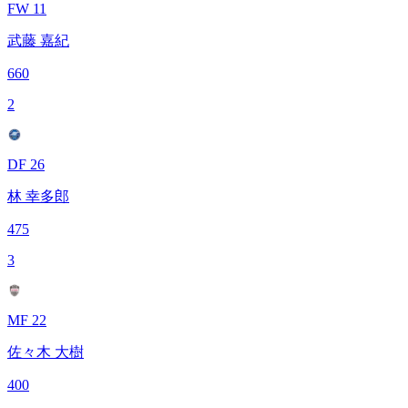
FW 11
武藤 嘉紀
660
2
DF 26
林 幸多郎
475
3
MF 22
佐々木 大樹
400