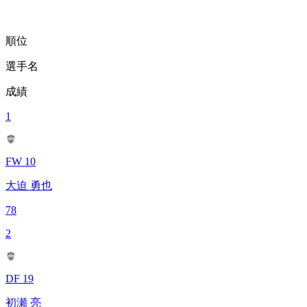
順位
選手名
成績
1
FW 10
大迫 勇也
78
2
DF 19
初瀬 亮