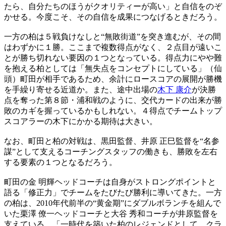
たら、自分たちのほうがクオリティーが高い」と自信をのぞ
かせる。今度こそ、その自信を成果につなげるときだろう。
一方の柏は５戦負けなしと“無敗街道”を突き進むが、その間
はわずかに１勝。ここまで複数得点がなく、２点目が遠いこ
とが勝ち切れない要因の１つとなっている。得点力にやや難
を抱える柏としては「無失点をコンセプトにしている」（仙
頭）町田が相手であるため、余計にロースコアの展開が勝機
を手繰り寄せる近道か。また、途中出場の
木下 康介
が決勝
点を奪った第８節・浦和戦のように、交代カードの出来が勝
敗のカギを握っているかもしれない。４得点でチームトップ
スコアラーの木下にかかる期待は大きい。
なお、町田と柏の対戦は、黒田監督、井原 正巳監督を“名参
謀”として支えるコーチングスタッフの働きも、勝敗を左右
する要素の１つとなるだろう。
町田の金 明輝ヘッドコーチは自身がストロングポイントと
語る「修正力」でチームをたびたび勝利に導いてきた。一方
の柏は、2010年代前半の“黄金期”にダブルボランチを組んで
いた栗澤 僚一ヘッドコーチと大谷 秀和コーチが井原監督を
支えている。「一時代を築いた柏のレジェンドとして、クラ