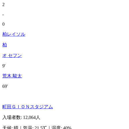
2
-
0
柏レイソル
柏
オ セフン
9'
荒木 駿太
69'
町田ＧＩＯＮスタジアム
入場者数
:
12,064人
天候
:
晴
｜
気温
:
21.5℃
｜
湿度
:
40%