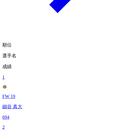
順位
選手名
成績
1
FW 19
細谷 真大
694
2