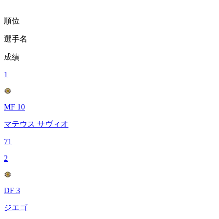
順位
選手名
成績
1
MF 10
マテウス サヴィオ
71
2
DF 3
ジエゴ