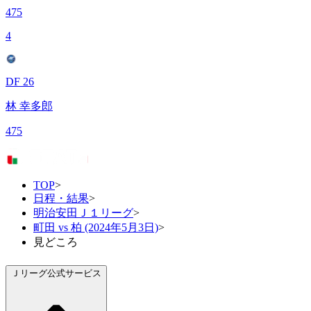
475
4
DF 26
林 幸多郎
475
TOP
>
日程・結果
>
明治安田Ｊ１リーグ
>
町田 vs 柏 (2024年5月3日)
>
見どころ
Ｊリーグ公式サービス