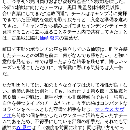
し、今季初の完封負けおよび複数得点差での敗戦を喫した。
今節の柏戦に向けたテーマは、黒田 剛監督体制発足以降、
合い言葉にしてきた“連敗回避”。チームはキャンプ時に発揮
できていた圧倒的な強度を取り戻そうと、入念な準備を進め
てきた。「キャンプから積み上げてきたインテンシティーを
発揮することに立ち返ることをチーム内で共有してきた」と
は、古巣戦に臨む
仙頭 啓矢
の言葉だ。
町田で不動のボランチの座を確立している仙頭は、昨季在籍
したチームとの対戦を前に「何がなんでも勝ちたい」と強い
意欲を見せる。柏では思ったような結果を残せず、悔しいシ
ーズンを過ごしただけに、古巣戦に懸ける気持ちは人一倍
だ。
ただ町田としては、柏のようなタイプは決して相性が良くな
い。前節の磐田は別としても、敗れたＪ１第６節・広島戦と
第８節・神戸戦は、相手がボール非保持傾向であり、強度に
自信を持つタイプのチームだった。今季の柏はコンパクトな
３ラインをベースとした守備で相手を封じ、
マテウス サヴ
ィオ
ら前線の個を生かしたカウンターに活路を見いだすチー
ムであるため、不得手にしている部類の相手だ。それでも守
護神の
谷 晃生
は「（強度を前面に出す）同じ戦い方をやっ