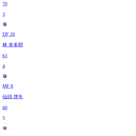
70
3
DF 26
林 幸多郎
63
4
MF 8
仙頭 啓矢
60
5