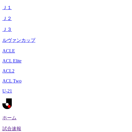
Ｊ１
Ｊ２
Ｊ３
ルヴァンカップ
ACLE
ACL Elite
ACL2
ACL Two
U-21
ホーム
試合速報