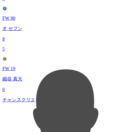
FW 90
オ セフン
8
5
FW 19
細谷 真大
6
チャンスクリエイト総数