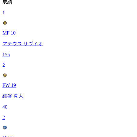
成績
1
MF 10
マテウス サヴィオ
155
2
FW 19
細谷 真大
40
2