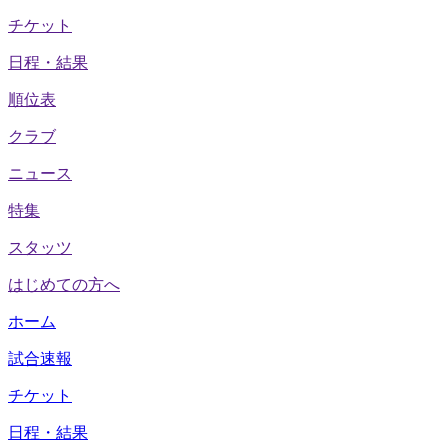
チケット
日程・結果
順位表
クラブ
ニュース
特集
スタッツ
はじめての方へ
ホーム
試合速報
チケット
日程・結果