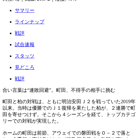
サマリー
ラインナップ
戦評
試合速報
スタッツ
見どころ
戦評
合い言葉は“連敗回避”。町田、不得手の相手に挑む
町田と柏の対戦は、ともに明治安田Ｊ２を戦っていた2019年
以来。当時は優勝でのＪ１復帰を果たした柏が、２連勝で町
田を寄せつけず。そこから４シーズンを経て、トップカテゴ
リーでの対戦が実現した。
ホームの町田は前節、アウェイでの磐田戦を０－２で落と