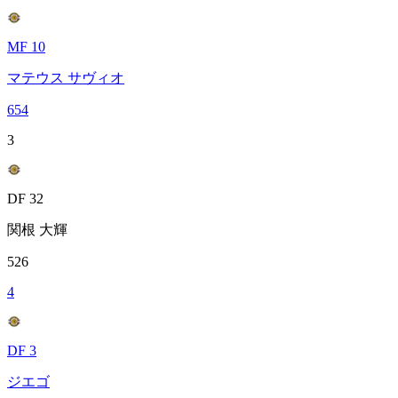
MF 10
マテウス サヴィオ
654
3
DF 32
関根 大輝
526
4
DF 3
ジエゴ