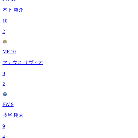
木下 康介
10
2
MF 10
マテウス サヴィオ
9
2
FW 9
藤尾 翔太
9
4