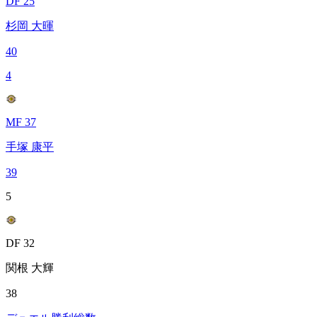
DF 25
杉岡 大暉
40
4
MF 37
手塚 康平
39
5
DF 32
関根 大輝
38