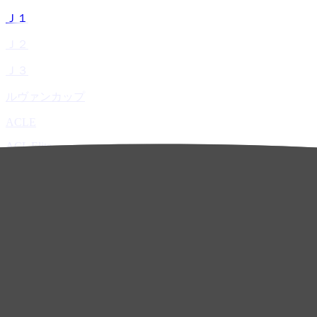
Ｊ１
Ｊ２
Ｊ３
ルヴァンカップ
ACLE
ACL Elite
ACL2
ACL Two
U-21
ホーム
試合速報