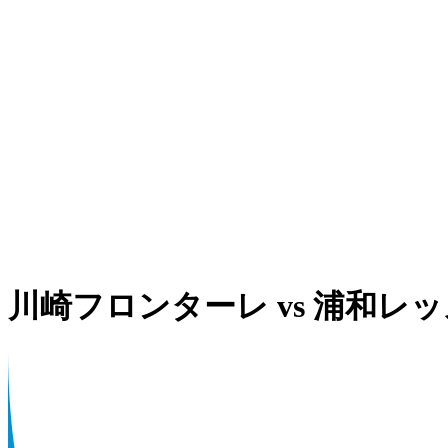
川崎フロンターレ
vs
浦和レッ