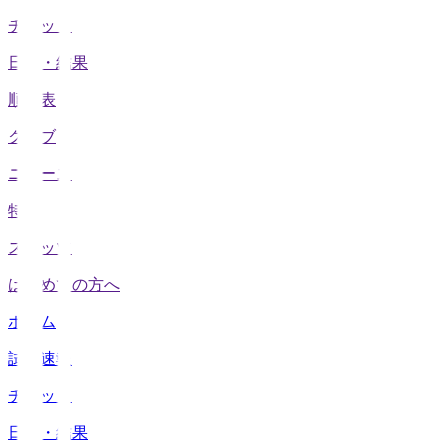
チケット
日程・結果
順位表
クラブ
ニュース
特集
スタッツ
はじめての方へ
ホーム
試合速報
チケット
日程・結果