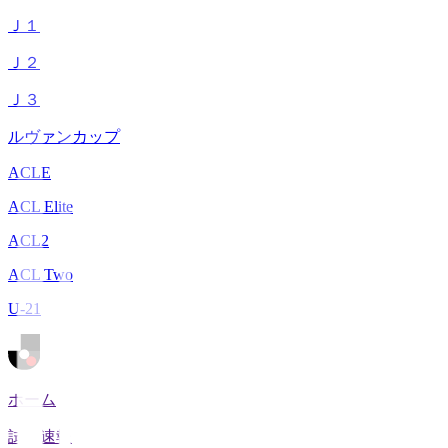
Ｊ１
Ｊ２
Ｊ３
ルヴァンカップ
ACLE
ACL Elite
ACL2
ACL Two
U-21
ホーム
試合速報