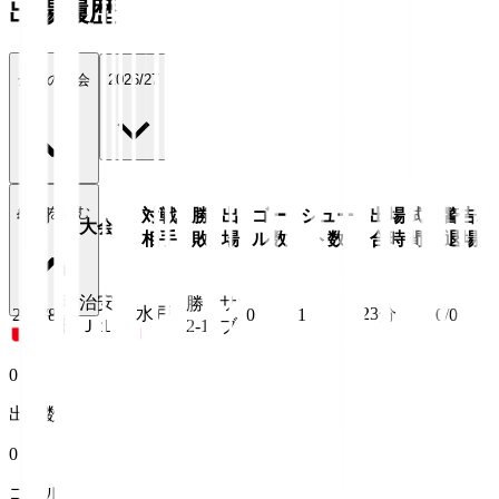
出場履歴
全ての大会
2026/27
続きを読む
年月
対戦
勝
出
ゴー
シュー
出場試
警告/
大会
日
相手
敗
場
ル数
ト数
合時間
退場
明治安
サ
勝
水戸
23
分
26/8/8
0
1
0/0
田Ｊ１
2-1
ブ
0
出場数
0
ゴール