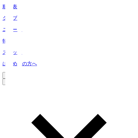
順位表
クラブ
ニュース
特集
スタッツ
はじめての方へ