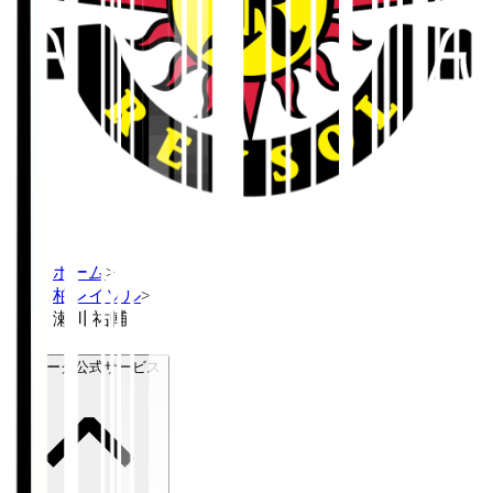
ホーム
>
柏レイソル
>
瀬川 祐輔
Ｊリーグ公式サービス