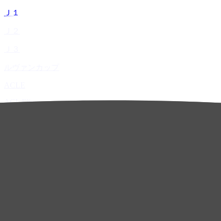
Ｊ１
Ｊ２
Ｊ３
ルヴァンカップ
ACLE
ACL Elite
ACL2
ACL Two
U-21
ホーム
試合速報