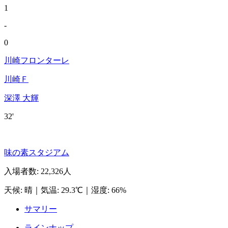
1
-
0
川崎フロンターレ
川崎Ｆ
深澤 大輝
32'
味の素スタジアム
入場者数
:
22,326人
天候
:
晴
｜
気温
:
29.3℃
｜
湿度
:
66%
サマリー
ラインナップ