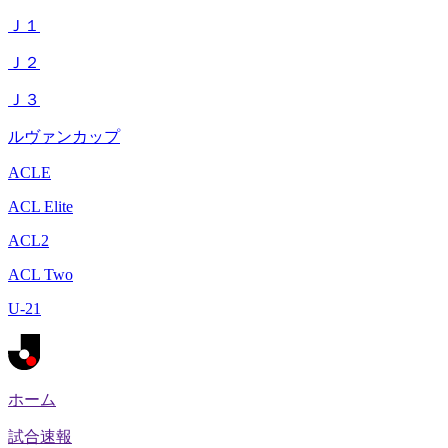
Ｊ１
Ｊ２
Ｊ３
ルヴァンカップ
ACLE
ACL Elite
ACL2
ACL Two
U-21
ホーム
試合速報