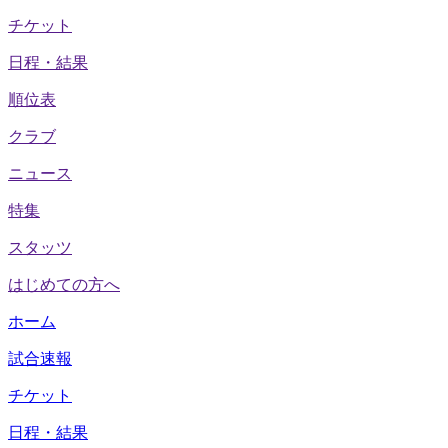
チケット
日程・結果
順位表
クラブ
ニュース
特集
スタッツ
はじめての方へ
ホーム
試合速報
チケット
日程・結果