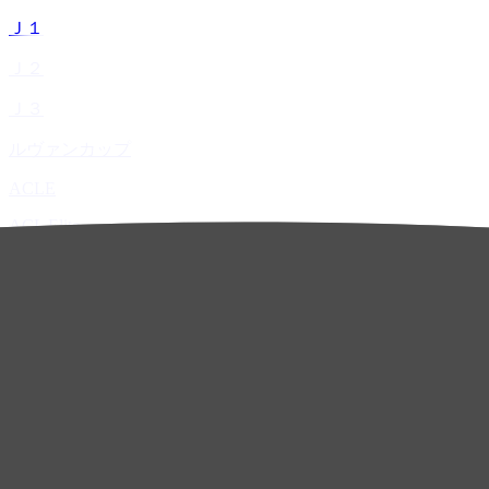
Ｊ１
Ｊ２
Ｊ３
ルヴァンカップ
ACLE
ACL Elite
ACL2
ACL Two
U-21
ホーム
試合速報