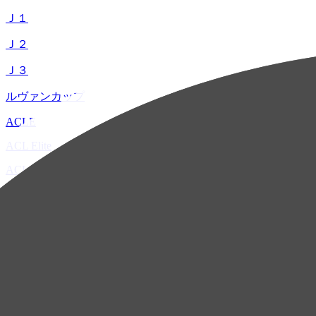
Ｊ１
Ｊ２
Ｊ３
ルヴァンカップ
ACLE
ACL Elite
ACL2
ACL Two
U-21
ホーム
試合速報