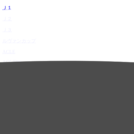
Ｊ１
Ｊ２
Ｊ３
ルヴァンカップ
ACLE
ACL Elite
ACL2
ACL Two
U-21
ホーム
試合速報