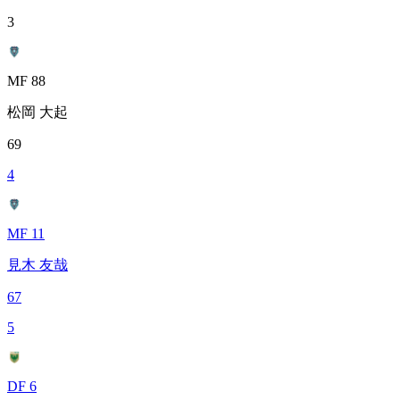
3
MF 88
松岡 大起
69
4
MF 11
見木 友哉
67
5
DF 6