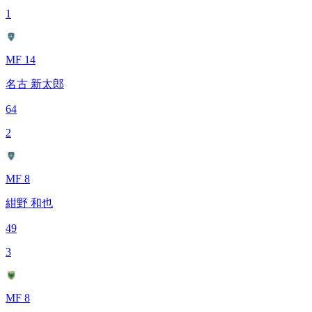
1
MF 14
名古 新太郎
64
2
MF 8
紺野 和也
49
3
MF 8