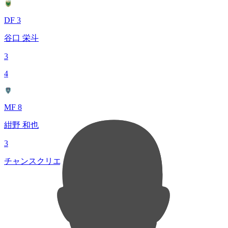
DF 3
谷口 栄斗
3
4
MF 8
紺野 和也
3
チャンスクリエイト総数