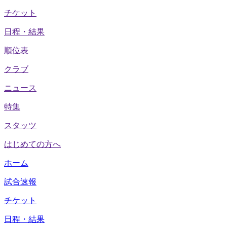
チケット
日程・結果
順位表
クラブ
ニュース
特集
スタッツ
はじめての方へ
ホーム
試合速報
チケット
日程・結果