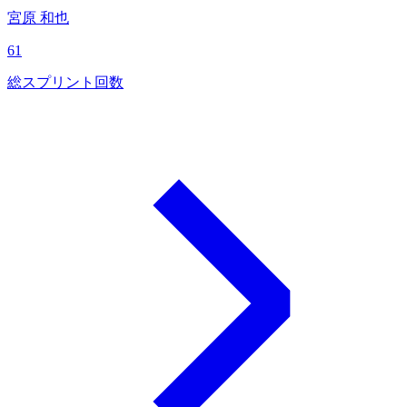
宮原 和也
61
総スプリント回数