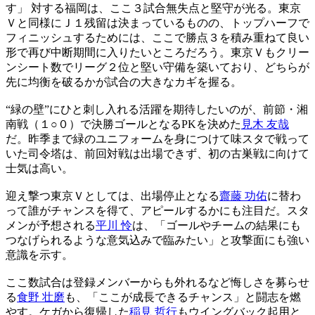
す」 対する福岡は、ここ３試合無失点と堅守が光る。東京
Ｖと同様にＪ１残留は決まっているものの、トップハーフで
フィニッシュするためには、ここで勝点３を積み重ねて良い
形で再び中断期間に入りたいところだろう。東京Ｖもクリー
ンシート数でリーグ２位と堅い守備を築いており、どちらが
先に均衡を破るかが試合の大きなカギを握る。
“緑の壁”にひと刺し入れる活躍を期待したいのが、前節・湘
南戦（１○０）で決勝ゴールとなるPKを決めた
見木 友哉
だ。昨季まで緑のユニフォームを身につけて味スタで戦って
いた司令塔は、前回対戦は出場できず、初の古巣戦に向けて
士気は高い。
迎え撃つ東京Ｖとしては、出場停止となる
齋藤 功佑
に替わ
って誰がチャンスを得て、アピールするかにも注目だ。スタ
メンが予想される
平川 怜
は、「ゴールやチームの結果にも
つなげられるような意気込みで臨みたい」と攻撃面にも強い
意識を示す。
ここ数試合は登録メンバーからも外れるなど悔しさを募らせ
る
食野 壮磨
も、「ここが成長できるチャンス」と闘志を燃
やす。ケガから復帰した
稲見 哲行
もウイングバック起用と