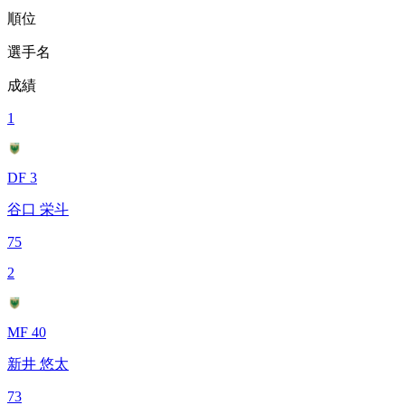
順位
選手名
成績
1
DF 3
谷口 栄斗
75
2
MF 40
新井 悠太
73