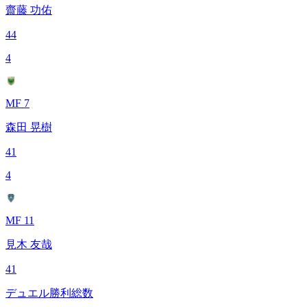
齋藤 功佑
44
4
MF 7
森田 晃樹
41
4
MF 11
見木 友哉
41
デュエル勝利総数