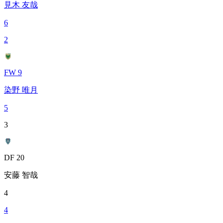
見木 友哉
6
2
FW 9
染野 唯月
5
3
DF 20
安藤 智哉
4
4