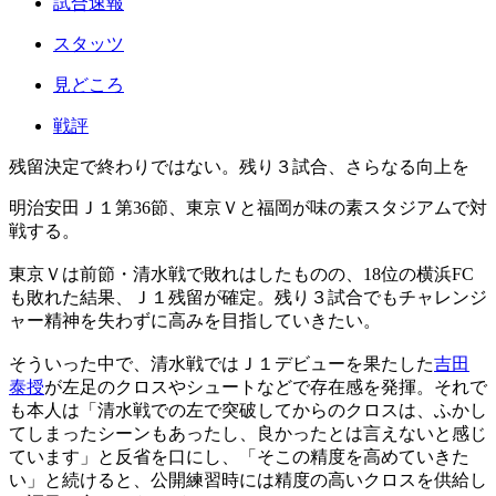
試合速報
スタッツ
見どころ
戦評
残留決定で終わりではない。残り３試合、さらなる向上を
明治安田Ｊ１第36節、東京Ｖと福岡が味の素スタジアムで対
戦する。
東京Ｖは前節・清水戦で敗れはしたものの、18位の横浜FC
も敗れた結果、Ｊ１残留が確定。残り３試合でもチャレンジ
ャー精神を失わずに高みを目指していきたい。
そういった中で、清水戦ではＪ１デビューを果たした
吉田
泰授
が左足のクロスやシュートなどで存在感を発揮。それで
も本人は「清水戦での左で突破してからのクロスは、ふかし
てしまったシーンもあったし、良かったとは言えないと感じ
ています」と反省を口にし、「そこの精度を高めていきた
い」と続けると、公開練習時には精度の高いクロスを供給し