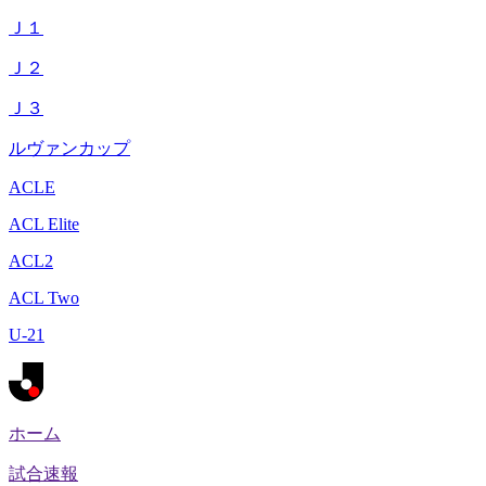
Ｊ１
Ｊ２
Ｊ３
ルヴァンカップ
ACLE
ACL Elite
ACL2
ACL Two
U-21
ホーム
試合速報