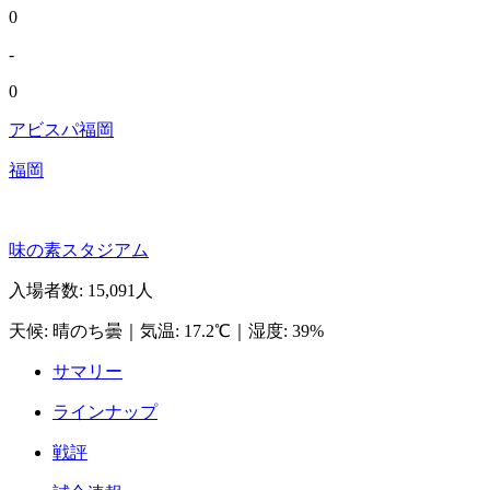
0
-
0
アビスパ福岡
福岡
味の素スタジアム
入場者数
:
15,091人
天候
:
晴のち曇
｜
気温
:
17.2℃
｜
湿度
:
39%
サマリー
ラインナップ
戦評