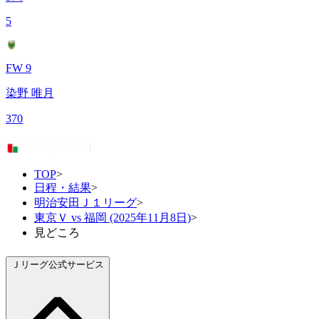
5
FW 9
染野 唯月
370
TOP
>
日程・結果
>
明治安田Ｊ１リーグ
>
東京Ｖ vs 福岡 (2025年11月8日)
>
見どころ
Ｊリーグ公式サービス