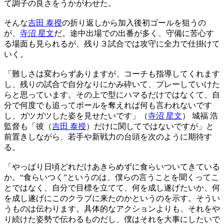
て調子の良さをうかがわせた。
そんな
吉田 泰授
の折り返しから加入後初ゴールを狙うの
が、
寺沼 星文
だ。途中出場での出番が多く、守備に苦心す
る場面も見られるが、残り３試合では攻守に全力で仕掛けて
いく。
「難しさは変わらずありますが、コーチも指導してくれます
し、残りの試合で自分なりにかみ砕いて、プレーしていけた
らと思っています。その上で型にハマるだけではなくて、自
分で何度でも追ってボールを奪えれば何も言われないです
し、ガツガツした姿を見せたいです」（
寺沼 星文
） 城福 浩
監督も「彼（
吉田 泰授
）だけに関してではないですが」と
前置きしながら、若手や新戦力の台頭を次のように期待す
る。
「やっぱり日頃どれだけあきらめずに食らいついてきている
か。“食らいつく”というのは、僕らの言うことを聞くってこ
とではなく、自分で目標を立てて、何を成し遂げたいか、何
を成し遂げにこのクラブに来たのかというのを示す。そうい
うものは伝わります。具体的なアクションよりも、それをや
り続けた姿勢で伝わるものだし、僕はそれを大事にしたいで