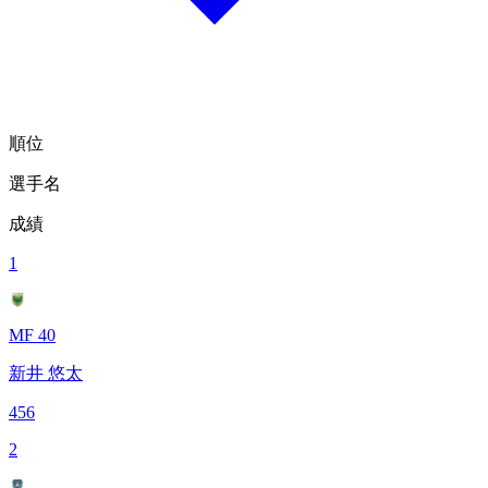
順位
選手名
成績
1
MF 40
新井 悠太
456
2