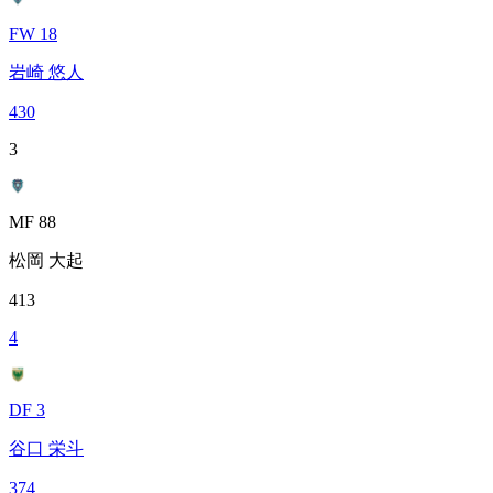
FW 18
岩崎 悠人
430
3
MF 88
松岡 大起
413
4
DF 3
谷口 栄斗
374