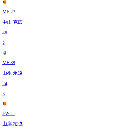
MF 27
中山 克広
46
2
MF 88
山根 永遠
24
3
FW 11
山岸 祐也