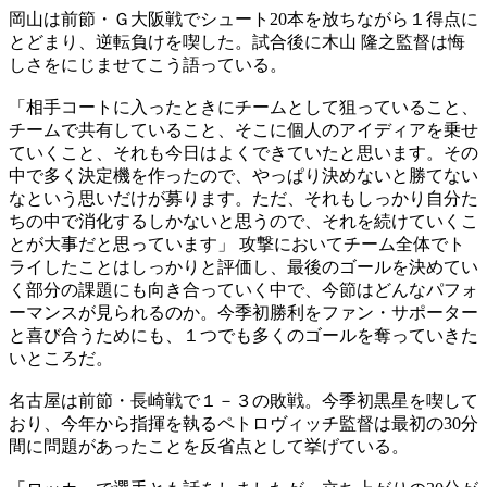
岡山は前節・Ｇ大阪戦でシュート20本を放ちながら１得点に
とどまり、逆転負けを喫した。試合後に木山 隆之監督は悔
しさをにじませてこう語っている。
「相手コートに入ったときにチームとして狙っていること、
チームで共有していること、そこに個人のアイディアを乗せ
ていくこと、それも今日はよくできていたと思います。その
中で多く決定機を作ったので、やっぱり決めないと勝てない
なという思いだけが募ります。ただ、それもしっかり自分た
ちの中で消化するしかないと思うので、それを続けていくこ
とが大事だと思っています」 攻撃においてチーム全体でト
ライしたことはしっかりと評価し、最後のゴールを決めてい
く部分の課題にも向き合っていく中で、今節はどんなパフォ
ーマンスが見られるのか。今季初勝利をファン・サポーター
と喜び合うためにも、１つでも多くのゴールを奪っていきた
いところだ。
名古屋は前節・長崎戦で１－３の敗戦。今季初黒星を喫して
おり、今年から指揮を執るペトロヴィッチ監督は最初の30分
間に問題があったことを反省点として挙げている。