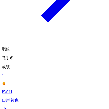
順位
選手名
成績
1
FW 11
山岸 祐也
10