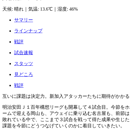
天候
:
晴れ
｜
気温
:
13.6℃
｜
湿度
:
46%
サマリー
ラインナップ
戦評
試合速報
スタッツ
見どころ
戦評
互いに課題は決定力。新加入アタッカーたちに期待がかかる
明治安田Ｊ１百年構想リーグも開幕して４試合目。今節をホ
ームで迎える岡山も、アウェイに乗り込む名古屋も、前節は
敗れている中で、ここまで３試合を戦って得た成果や生じた
課題を今節にどうつなげていくのかに着目していきたい。