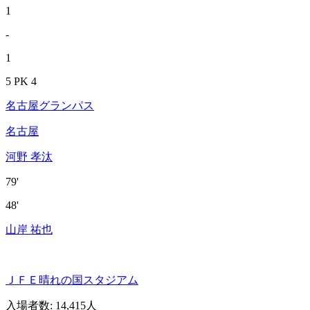
1
-
1
5 PK 4
名古屋グランパス
名古屋
河野 孝汰
79'
48'
山岸 祐也
ＪＦＥ晴れの国スタジアム
入場者数
:
14,415人