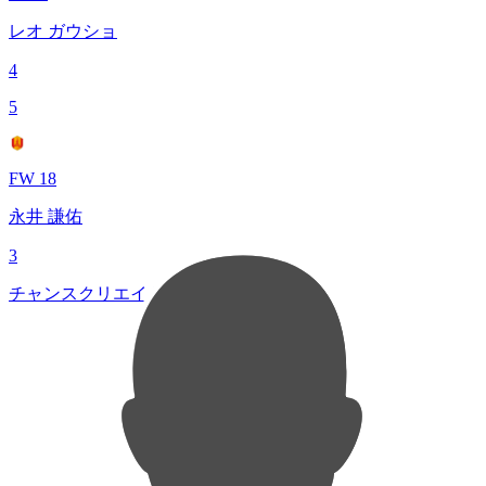
レオ ガウショ
4
5
FW 18
永井 謙佑
3
チャンスクリエイト総数