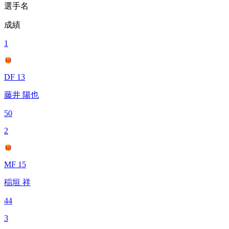
選手名
成績
1
DF 13
藤井 陽也
50
2
MF 15
稲垣 祥
44
3