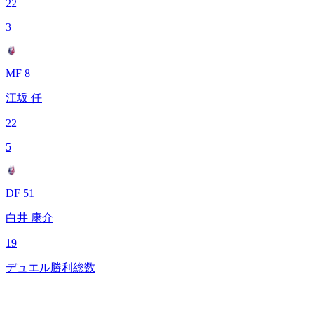
22
3
MF 8
江坂 任
22
5
DF 51
白井 康介
19
デュエル勝利総数