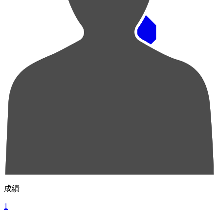
順位
選手名
成績
1