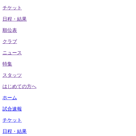
チケット
日程・結果
順位表
クラブ
ニュース
特集
スタッツ
はじめての方へ
ホーム
試合速報
チケット
日程・結果