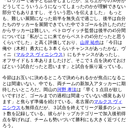
「ロッカーで選手とも話をしましたが、立ち上がりの30分が
どうしてこういうふうになってしまったのかが理解できない
部分でもありますし、そういう思いを伝えました」 もっと
も、難しい展開になった前半を無失点で過ごし、後半は自分
たちのサッカーを展開できていた中で３ゴールを許したのだ
からサッカーは難しい。ペトロヴィッチ監督は後半の45分間
については「私がここに来てからベストの45分だったと思う
くらいでした」と高く評価しており、
山岸 祐也
は「今日は
俺や（木村）勇大にも３本くらいチャンスがあったかな。ヴ
ィニ（
マルクス ヴィニシウス
）にもチャンスがあったし、
オフサイドも１本ありましたけど、そこで１点を決めておけ
ばという試合だったと思います」と試合を振り返っている。
今節はお互いに決めるところで決められるかが焦点になるこ
とは間違いない。中でも、両チームの新加入アタッカーに期
待したいところだ。岡山の
河野 孝汰
は「早く１点目が欲し
いですけど、ゴールまでの過程は間違っていない感覚もあり
ます」と焦らず準備を続けている。名古屋の
マルクス ヴィ
ニシウス
も無得点だが、３試合を終えてリーグ最多のシュー
ト数を記録している。彼らがトップカテゴリーで加入後初得
点を挙げれば、チームも勢いづいて勝利にも大きく近づくだ
ろう。