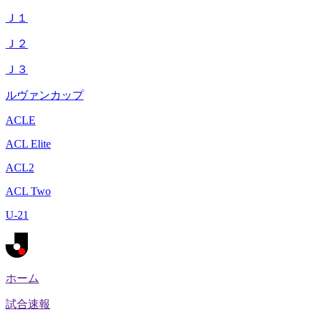
Ｊ１
Ｊ２
Ｊ３
ルヴァンカップ
ACLE
ACL Elite
ACL2
ACL Two
U-21
ホーム
試合速報