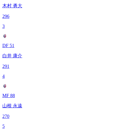
木村 勇大
296
3
DF 51
白井 康介
291
4
MF 88
山根 永遠
270
5