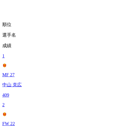
順位
選手名
成績
1
MF 27
中山 克広
409
2
FW 22