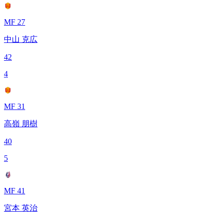
MF 27
中山 克広
42
4
MF 31
高嶺 朋樹
40
5
MF 41
宮本 英治