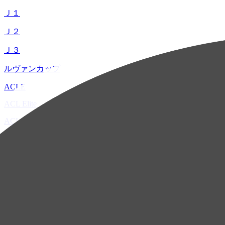
Ｊ１
Ｊ２
Ｊ３
ルヴァンカップ
ACLE
ACL Elite
ACL2
ACL Two
U-21
ホーム
試合速報