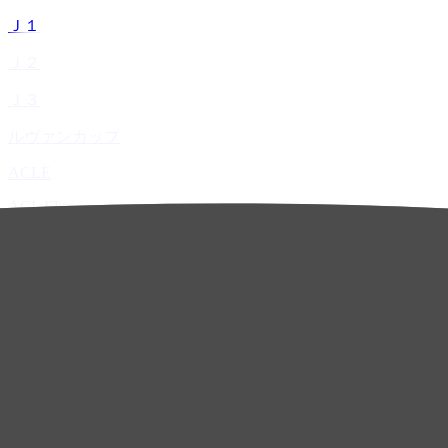
Ｊ１
Ｊ２
Ｊ３
ルヴァンカップ
ACLE
ACL Elite
ACL2
ACL Two
U-21
ホーム
試合速報