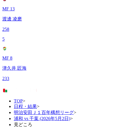
MF 13
渡邊 凌磨
258
5
MF 8
津久井 匠海
233
TOP
>
日程・結果
>
明治安田Ｊ１百年構想リーグ
>
浦和 vs 千葉 (2026年5月2日)
>
見どころ