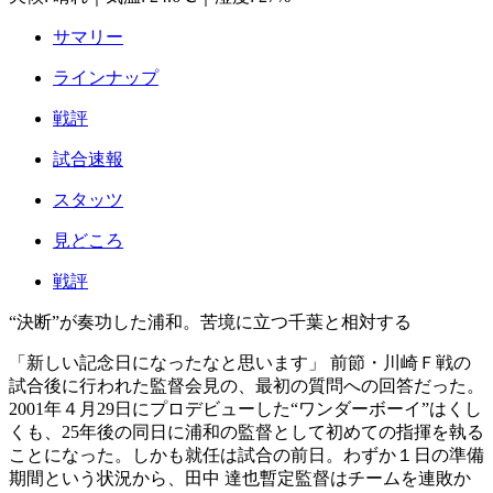
サマリー
ラインナップ
戦評
試合速報
スタッツ
見どころ
戦評
“決断”が奏功した浦和。苦境に立つ千葉と相対する
「新しい記念日になったなと思います」 前節・川崎Ｆ戦の
試合後に行われた監督会見の、最初の質問への回答だった。
2001年４月29日にプロデビューした“ワンダーボーイ”はくし
くも、25年後の同日に浦和の監督として初めての指揮を執る
ことになった。しかも就任は試合の前日。わずか１日の準備
期間という状況から、田中 達也暫定監督はチームを連敗か