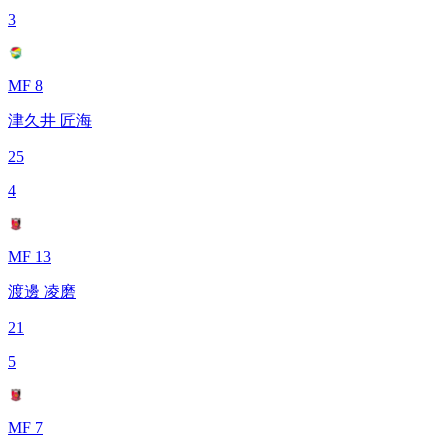
3
MF 8
津久井 匠海
25
4
MF 13
渡邊 凌磨
21
5
MF 7