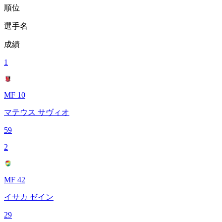
順位
選手名
成績
1
MF 10
マテウス サヴィオ
59
2
MF 42
イサカ ゼイン
29