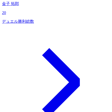
金子 拓郎
20
デュエル勝利総数