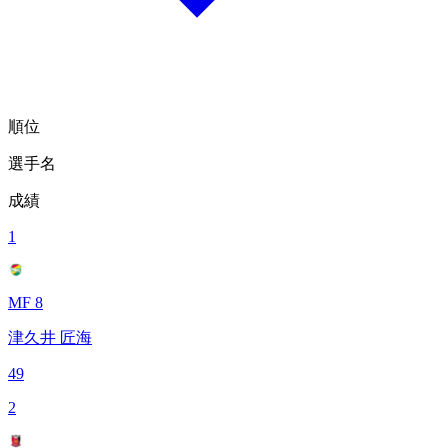
順位
選手名
成績
1
MF 8
津久井 匠海
49
2