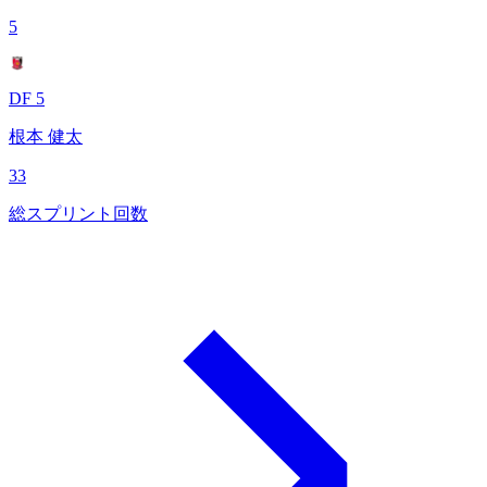
5
DF 5
根本 健太
33
総スプリント回数