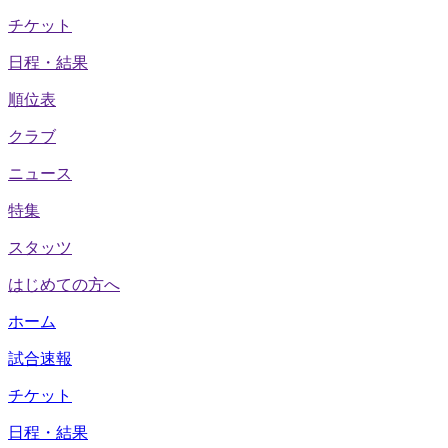
チケット
日程・結果
順位表
クラブ
ニュース
特集
スタッツ
はじめての方へ
ホーム
試合速報
チケット
日程・結果