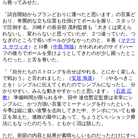
ら救ってみせた。
「試合開始からプランどおりに運べたと思います」の言葉ど
おり、奇襲的な立ち位置も仕掛けてボールを握り、スタッツ
で圧倒する。川崎Ｆの長谷部 茂利監督も「大きくは変えら
れないし、変わらないと思っていたが、２つ違っていた。つ
なぎのところで長いボールが少なかったのと、８番（
マテウ
ス サヴィオ
）と10番（
中島 翔哉
）がわれわれのサイドハー
フの後ろでボールを受けようとしてきたのが少し困ったとこ
ろだった」と舌を巻いた。
「『自分たちのストロングを出せばやれる。とにかく楽しん
で戦おう』と言われました」（
安居 海渡
） 「（やるべきこ
とを）シンプルに伝えてくれたのでシンプルになったし、分
かりやすい。みんな動きやすかったと思います」（
石原 広
教
） 準備時間が限られる中、田中 達也暫定監督は非常にシ
ンプルに、かつ力強い言葉でミーティングを行ったという。
今季は縦に速い攻撃を志向してきた中、テンポについても修
正を加えた。連敗の最中にあって、ちょうどいいショック療
法にもなったのだろう。ともかく沼は脱した。
ただ、前節の内容と結果が素晴らしいものだっただけにすべ