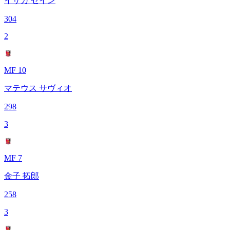
イサカ ゼイン
304
2
MF 10
マテウス サヴィオ
298
3
MF 7
金子 拓郎
258
3