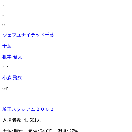
2
-
0
ジェフユナイテッド千葉
千葉
根本 健太
41'
小森 飛絢
64'
埼玉スタジアム２００２
入場者数
:
41,561人
天候
:
晴れ
｜
気温
:
24.6℃
｜
湿度
:
27%