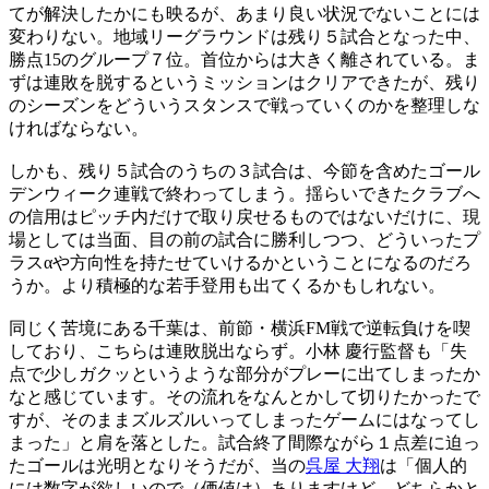
てが解決したかにも映るが、あまり良い状況でないことには
変わりない。地域リーグラウンドは残り５試合となった中、
勝点15のグループ７位。首位からは大きく離されている。ま
ずは連敗を脱するというミッションはクリアできたが、残り
のシーズンをどういうスタンスで戦っていくのかを整理しな
ければならない。
しかも、残り５試合のうちの３試合は、今節を含めたゴール
デンウィーク連戦で終わってしまう。揺らいできたクラブへ
の信用はピッチ内だけで取り戻せるものではないだけに、現
場としては当面、目の前の試合に勝利しつつ、どういったプ
ラスαや方向性を持たせていけるかということになるのだろ
うか。より積極的な若手登用も出てくるかもしれない。
同じく苦境にある千葉は、前節・横浜FM戦で逆転負けを喫
しており、こちらは連敗脱出ならず。小林 慶行監督も「失
点で少しガクッというような部分がプレーに出てしまったか
なと感じています。その流れをなんとかして切りたかったで
すが、そのままズルズルいってしまったゲームにはなってし
まった」と肩を落とした。試合終了間際ながら１点差に迫っ
たゴールは光明となりそうだが、当の
呉屋 大翔
は「個人的
には数字が欲しいので（価値は）ありますけど、どちらかと