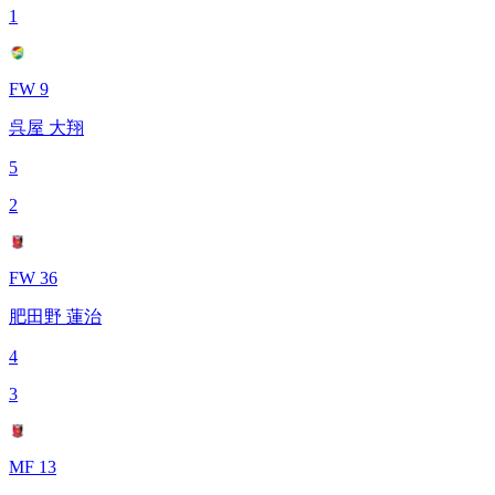
1
FW 9
呉屋 大翔
5
2
FW 36
肥田野 蓮治
4
3
MF 13