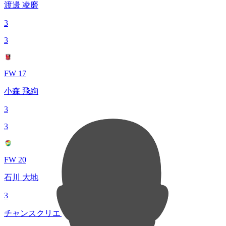
渡邊 凌磨
3
3
FW 17
小森 飛絢
3
3
FW 20
石川 大地
3
チャンスクリエイト総数