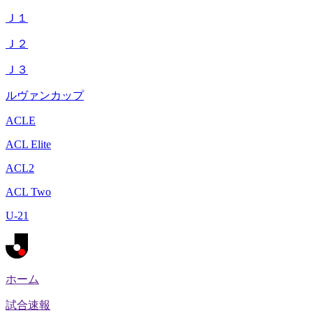
Ｊ１
Ｊ２
Ｊ３
ルヴァンカップ
ACLE
ACL Elite
ACL2
ACL Two
U-21
ホーム
試合速報