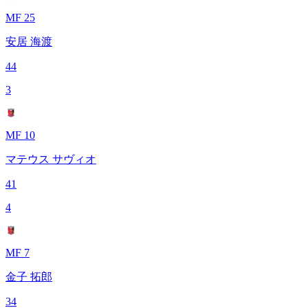
MF 25
安居 海渡
44
3
MF 10
マテウス サヴィオ
41
4
MF 7
金子 拓郎
34