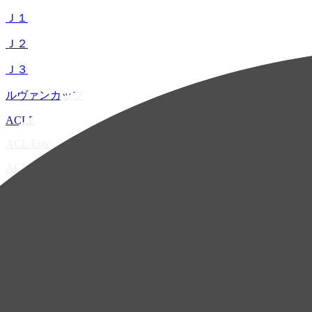
Ｊ１
Ｊ２
Ｊ３
ルヴァンカップ
ACLE
ACL Elite
ACL2
ACL Two
U-21
ホーム
試合速報