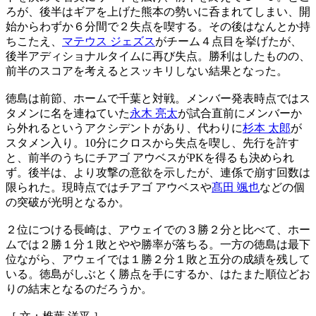
ろが、後半はギアを上げた熊本の勢いに呑まれてしまい、開
始からわずか６分間で２失点を喫する。その後はなんとか持
ちこたえ、
マテウス ジェズス
がチーム４点目を挙げたが、
後半アディショナルタイムに再び失点。勝利はしたものの、
前半のスコアを考えるとスッキリしない結果となった。
徳島は前節、ホームで千葉と対戦。メンバー発表時点ではス
タメンに名を連ねていた
永木 亮太
が試合直前にメンバーか
ら外れるというアクシデントがあり、代わりに
杉本 太郎
が
スタメン入り。10分にクロスから失点を喫し、先行を許す
と、前半のうちにチアゴ アウベスがPKを得るも決められ
ず。後半は、より攻撃の意欲を示したが、連係で崩す回数は
限られた。現時点ではチアゴ アウベスや
髙田 颯也
などの個
の突破が光明となるか。
２位につける長崎は、アウェイでの３勝２分と比べて、ホー
ムでは２勝１分１敗とやや勝率が落ちる。一方の徳島は最下
位ながら、アウェイでは１勝２分１敗と五分の成績を残して
いる。徳島がしぶとく勝点を手にするか、はたまた順位どお
りの結末となるのだろうか。