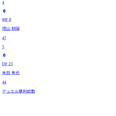
4
MF 8
増山 朝陽
47
5
DF 23
米田 隼也
44
デュエル勝利総数