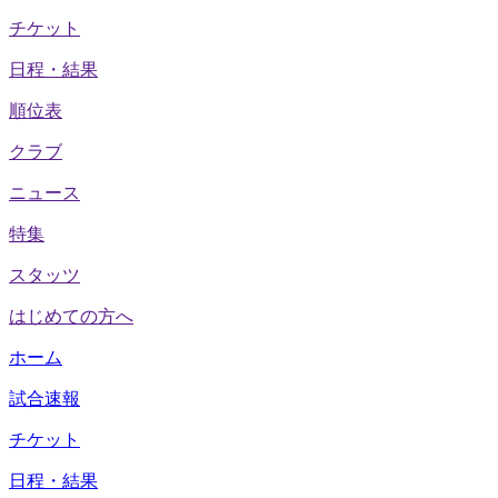
チケット
日程・結果
順位表
クラブ
ニュース
特集
スタッツ
はじめての方へ
ホーム
試合速報
チケット
日程・結果