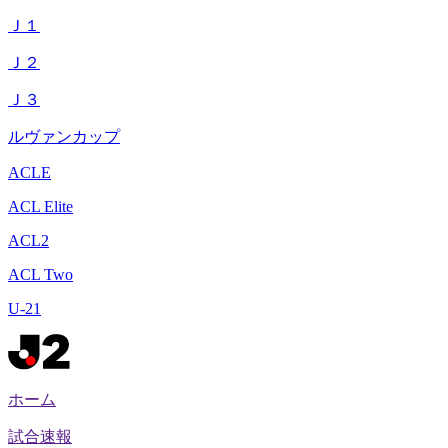
Ｊ１
Ｊ２
Ｊ３
ルヴァンカップ
ACLE
ACL Elite
ACL2
ACL Two
U-21
ホーム
試合速報