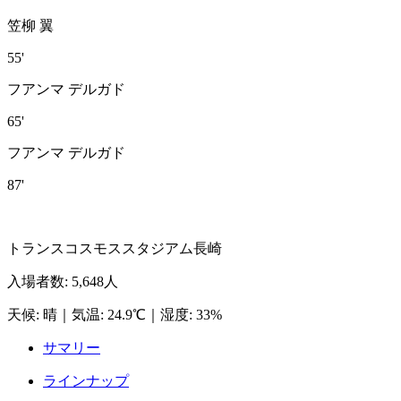
笠柳 翼
55'
フアンマ デルガド
65'
フアンマ デルガド
87'
トランスコスモススタジアム長崎
入場者数
:
5,648人
天候
:
晴
｜
気温
:
24.9℃
｜
湿度
:
33%
サマリー
ラインナップ