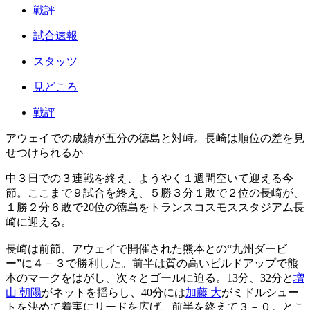
戦評
試合速報
スタッツ
見どころ
戦評
アウェイでの成績が五分の徳島と対峙。長崎は順位の差を見
せつけられるか
中３日での３連戦を終え、ようやく１週間空いて迎える今
節。ここまで９試合を終え、５勝３分１敗で２位の長崎が、
１勝２分６敗で20位の徳島をトランスコスモススタジアム長
崎に迎える。
長崎は前節、アウェイで開催された熊本との“九州ダービ
ー”に４－３で勝利した。前半は質の高いビルドアップで熊
本のマークをはがし、次々とゴールに迫る。13分、32分と
増
山 朝陽
がネットを揺らし、40分には
加藤 大
がミドルシュー
トを決めて着実にリードを広げ、前半を終えて３－０。とこ