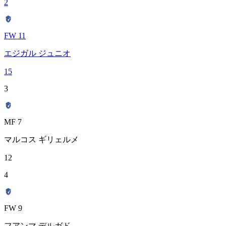
2
FW 11
エジガル ジュニオ
15
3
MF 7
マルコス ギリェルメ
12
4
FW 9
フアンマ デルガド