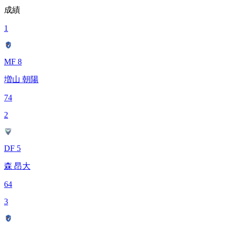
成績
1
MF 8
増山 朝陽
74
2
DF 5
森 昂大
64
3