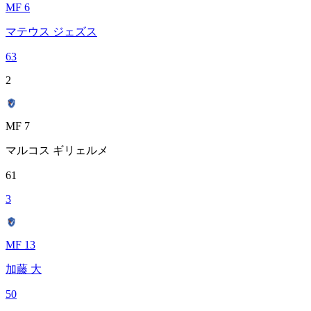
MF 6
マテウス ジェズス
63
2
MF 7
マルコス ギリェルメ
61
3
MF 13
加藤 大
50