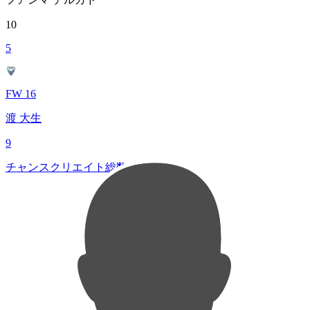
10
5
FW 16
渡 大生
9
チャンスクリエイト総数