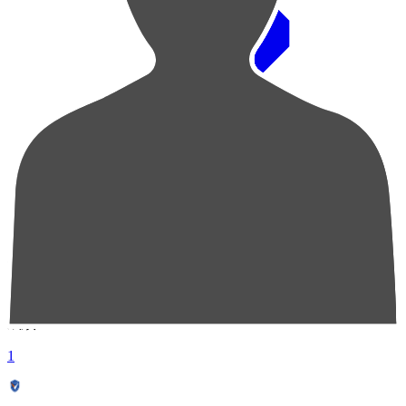
順位
選手名
成績
1