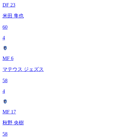
DF 23
米田 隼也
60
4
MF 6
マテウス ジェズス
58
4
MF 17
秋野 央樹
58