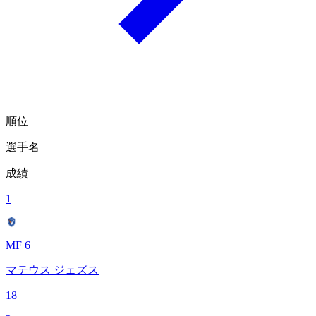
順位
選手名
成績
1
MF 6
マテウス ジェズス
18