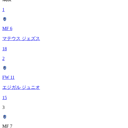
1
MF 6
マテウス ジェズス
18
2
FW 11
エジガル ジュニオ
15
3
MF 7