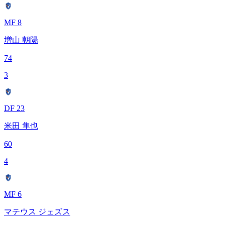
MF 8
増山 朝陽
74
3
DF 23
米田 隼也
60
4
MF 6
マテウス ジェズス