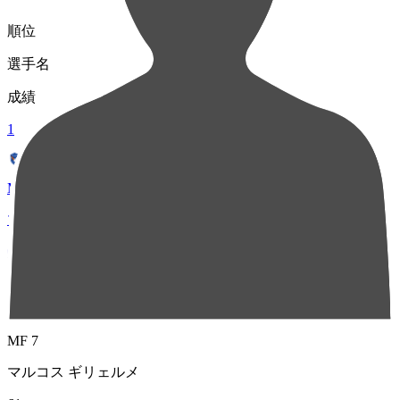
順位
選手名
成績
1
MF 6
マテウス ジェズス
63
2
MF 7
マルコス ギリェルメ