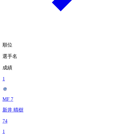
順位
選手名
成績
1
MF 7
新井 晴樹
74
1