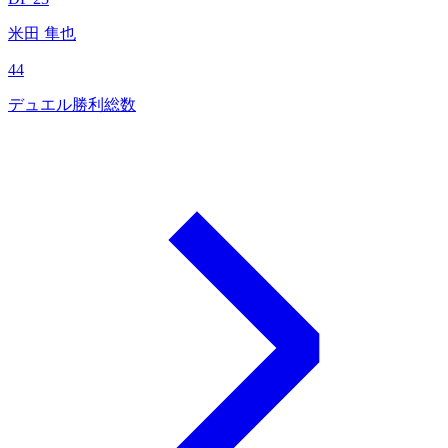
米田 隼也
44
デュエル勝利総数