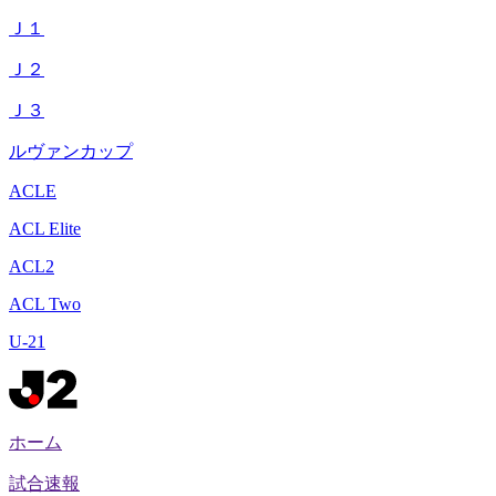
Ｊ１
Ｊ２
Ｊ３
ルヴァンカップ
ACLE
ACL Elite
ACL2
ACL Two
U-21
ホーム
試合速報