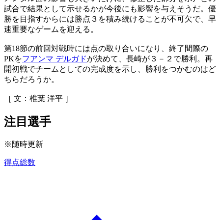
試合で結果として示せるかが今後にも影響を与えそうだ。優
勝を目指すからには勝点３を積み続けることが不可欠で、早
速重要なゲームを迎える。
第18節の前回対戦時には点の取り合いになり、終了間際の
PKを
フアンマ デルガド
が決めて、長崎が３－２で勝利。再
開初戦でチームとしての完成度を示し、勝利をつかむのはど
ちらだろうか。
［ 文：椎葉 洋平 ］
注目選手
※随時更新
得点総数