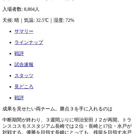
入場者数
:
8,804人
天候
:
晴
｜
気温
:
32.5℃
｜
湿度
:
72%
サマリー
ラインナップ
戦評
試合速報
スタッツ
見どころ
戦評
成果を見せたい両チーム。勝点３を手に入れるのは
中断期間が終わり、３週間ぶりに明治安田Ｊ２が再開。トラ
ンスコスモススタジアム長崎では２位・長崎と17位・水戸が
対戦する。優勝を目指す長崎にとっても、残留を目指す水戸