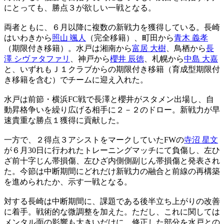
にとっても、勝点３が欲しい一戦となる。
両者ともに、６月以降に複数の新戦力を獲得している。長崎
はいわきから
照山 颯人
（完全移籍）、町田から
青木 義孝
（期限付き移籍）。水戸は湘南から
富居 大樹
、鳥栖から
長
澤 シヴァタファリ
、神戸から
櫻井 辰徳
、札幌から
中島 大嘉
と、いずれもＪ１クラブからの期限付き移籍（育成型期限付
き移籍を含む）でチームに迎え入れた。
水戸は前節・横浜FC戦で長澤と櫻井がスタメン出場し、自
動昇格争いを繰り広げる相手に２－２のドロー。新戦力が早
速貴重な勝点１獲得に貢献した。
一方で、２得点３アシストをマークしていたFWの
寺沼 星文
が６月30日に行われたトレーニングマッチにて負傷し、左ひ
ざ前十字じん帯損傷、左ひざ内側側副じん帯損傷と発表され
た。今節は中断期間にどれだけ新戦力の融合と前線の再構築
を進められたか、示す一戦となる。
対する長崎は中断期間に、課題である後半立ち上がりの改善
に着手。戦術的な微調整を加えた。ただし、これに関しては
メンタル面の影響も大きいだけに、修正した部分を水戸との