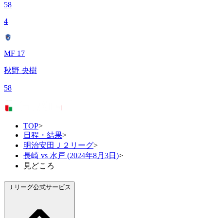
58
4
MF 17
秋野 央樹
58
TOP
>
日程・結果
>
明治安田Ｊ２リーグ
>
長崎 vs 水戸 (2024年8月3日)
>
見どころ
Ｊリーグ公式サービス