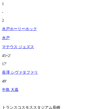
1
-
2
水戸ホーリーホック
水戸
マテウス ジェズス
45+2'
17'
長澤 シヴァタファリ
49'
中島 大嘉
トランスコスモススタジアム長崎