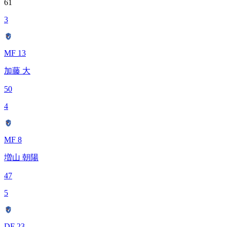
61
3
MF 13
加藤 大
50
4
MF 8
増山 朝陽
47
5
DF 23