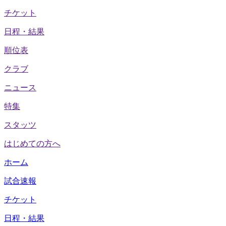
チケット
日程・結果
順位表
クラブ
ニュース
特集
スタッツ
はじめての方へ
ホーム
試合速報
チケット
日程・結果