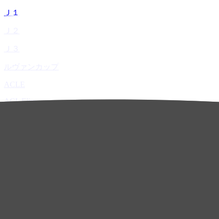
Ｊ１
Ｊ２
Ｊ３
ルヴァンカップ
ACLE
ACL Elite
ACL2
ACL Two
U-21
ホーム
試合速報