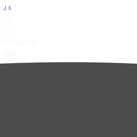
Ｊ１
Ｊ２
Ｊ３
ルヴァンカップ
ACLE
ACL Elite
ACL2
ACL Two
U-21
ホーム
試合速報